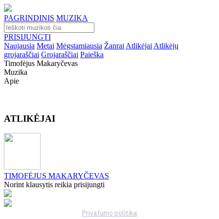
PAGRINDINIS
MUZIKA
PRISIJUNGTI
Naujausia
Metai
Mėgstamiausia
Žanrai
Atlikėjai
Atlikėjų
grojaraščiai
Grojaraščiai
Paieška
Timofėjus Makaryčevas
Muzika
Apie
ATLIKĖJAI
TIMOFĖJUS MAKARYČEVAS
Norint klausytis reikia prisijungti
Privatumo politika