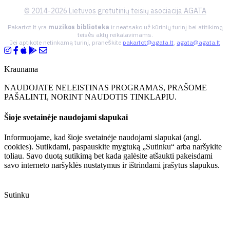
© 2014-2026 Lietuvos gretutinių teisių asociacija AGATA
Pakartot.lt yra
muzikos biblioteka
ir neatsako už kūrinių turinį bei atitikimą
teisės aktų reikalavimams.
Jei aptikote netinkamą turinį, praneškite
pakartot@agata.lt
,
agata@agata.lt
Kraunama
NAUDOJATE NELEISTINAS PROGRAMAS, PRAŠOME
PAŠALINTI, NORINT NAUDOTIS TINKLAPIU.
Šioje svetainėje naudojami slapukai
Informuojame, kad šioje svetainėje naudojami slapukai (angl.
cookies). Sutikdami, paspauskite mygtuką „Sutinku“ arba naršykite
toliau. Savo duotą sutikimą bet kada galėsite atšaukti pakeisdami
savo interneto naršyklės nustatymus ir ištrindami įrašytus slapukus.
Sutinku