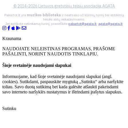
© 2014-2026 Lietuvos gretutinių teisių asociacija AGATA
Pakartot.lt yra
muzikos biblioteka
ir neatsako už kūrinių turinį bei atitikimą
teisės aktų reikalavimams.
Jei aptikote netinkamą turinį, praneškite
pakartot@agata.lt
,
agata@agata.lt
Kraunama
NAUDOJATE NELEISTINAS PROGRAMAS, PRAŠOME
PAŠALINTI, NORINT NAUDOTIS TINKLAPIU.
Šioje svetainėje naudojami slapukai
Informuojame, kad šioje svetainėje naudojami slapukai (angl.
cookies). Sutikdami, paspauskite mygtuką „Sutinku“ arba naršykite
toliau. Savo duotą sutikimą bet kada galėsite atšaukti pakeisdami
savo interneto naršyklės nustatymus ir ištrindami įrašytus slapukus.
Sutinku