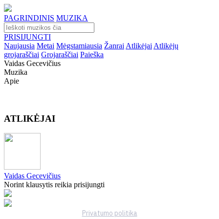
PAGRINDINIS
MUZIKA
PRISIJUNGTI
Naujausia
Metai
Mėgstamiausia
Žanrai
Atlikėjai
Atlikėjų
grojaraščiai
Grojaraščiai
Paieška
Vaidas Gecevičius
Muzika
Apie
ATLIKĖJAI
Vaidas Gecevičius
Norint klausytis reikia prisijungti
Privatumo politika