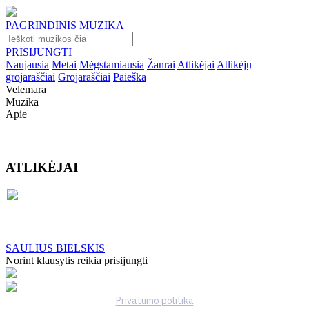
PAGRINDINIS
MUZIKA
PRISIJUNGTI
Naujausia
Metai
Mėgstamiausia
Žanrai
Atlikėjai
Atlikėjų
grojaraščiai
Grojaraščiai
Paieška
Velemara
Muzika
Apie
ATLIKĖJAI
SAULIUS BIELSKIS
Norint klausytis reikia prisijungti
Privatumo politika