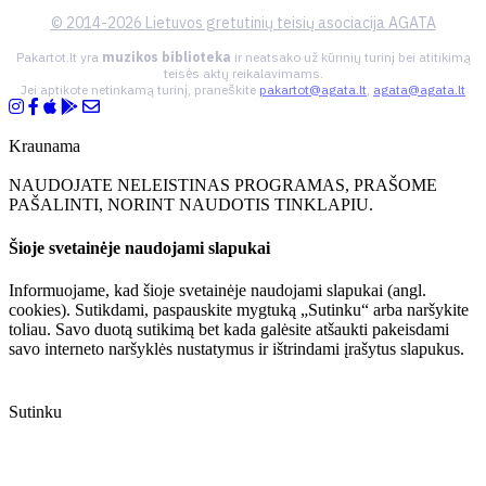
© 2014-2026 Lietuvos gretutinių teisių asociacija AGATA
Pakartot.lt yra
muzikos biblioteka
ir neatsako už kūrinių turinį bei atitikimą
teisės aktų reikalavimams.
Jei aptikote netinkamą turinį, praneškite
pakartot@agata.lt
,
agata@agata.lt
Kraunama
NAUDOJATE NELEISTINAS PROGRAMAS, PRAŠOME
PAŠALINTI, NORINT NAUDOTIS TINKLAPIU.
Šioje svetainėje naudojami slapukai
Informuojame, kad šioje svetainėje naudojami slapukai (angl.
cookies). Sutikdami, paspauskite mygtuką „Sutinku“ arba naršykite
toliau. Savo duotą sutikimą bet kada galėsite atšaukti pakeisdami
savo interneto naršyklės nustatymus ir ištrindami įrašytus slapukus.
Sutinku