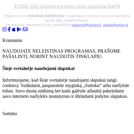
© 2014-2026 Lietuvos gretutinių teisių asociacija AGATA
Pakartot.lt yra
muzikos biblioteka
ir neatsako už kūrinių turinį bei atitikimą
teisės aktų reikalavimams.
Jei aptikote netinkamą turinį, praneškite
pakartot@agata.lt
,
agata@agata.lt
Kraunama
NAUDOJATE NELEISTINAS PROGRAMAS, PRAŠOME
PAŠALINTI, NORINT NAUDOTIS TINKLAPIU.
Šioje svetainėje naudojami slapukai
Informuojame, kad šioje svetainėje naudojami slapukai (angl.
cookies). Sutikdami, paspauskite mygtuką „Sutinku“ arba naršykite
toliau. Savo duotą sutikimą bet kada galėsite atšaukti pakeisdami
savo interneto naršyklės nustatymus ir ištrindami įrašytus slapukus.
Sutinku