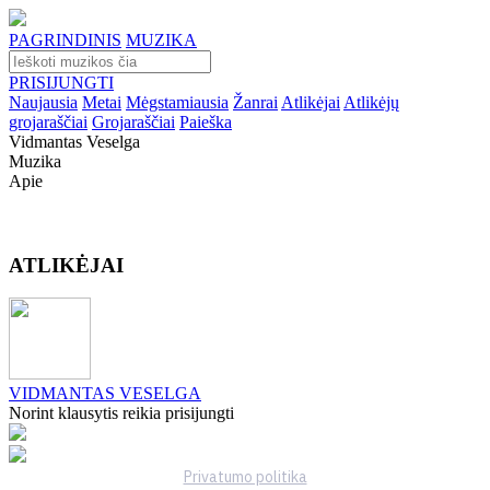
PAGRINDINIS
MUZIKA
PRISIJUNGTI
Naujausia
Metai
Mėgstamiausia
Žanrai
Atlikėjai
Atlikėjų
grojaraščiai
Grojaraščiai
Paieška
Vidmantas Veselga
Muzika
Apie
ATLIKĖJAI
VIDMANTAS VESELGA
Norint klausytis reikia prisijungti
Privatumo politika