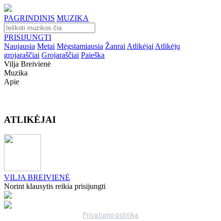
PAGRINDINIS
MUZIKA
PRISIJUNGTI
Naujausia
Metai
Mėgstamiausia
Žanrai
Atlikėjai
Atlikėjų
grojaraščiai
Grojaraščiai
Paieška
Vilja Breivienė
Muzika
Apie
ATLIKĖJAI
VILJA BREIVIENĖ
Norint klausytis reikia prisijungti
Privatumo politika