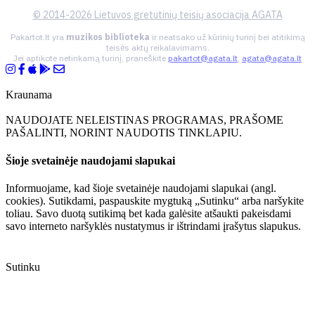
© 2014-2026 Lietuvos gretutinių teisių asociacija AGATA
Pakartot.lt yra
muzikos biblioteka
ir neatsako už kūrinių turinį bei atitikimą
teisės aktų reikalavimams.
Jei aptikote netinkamą turinį, praneškite
pakartot@agata.lt
,
agata@agata.lt
Kraunama
NAUDOJATE NELEISTINAS PROGRAMAS, PRAŠOME
PAŠALINTI, NORINT NAUDOTIS TINKLAPIU.
Šioje svetainėje naudojami slapukai
Informuojame, kad šioje svetainėje naudojami slapukai (angl.
cookies). Sutikdami, paspauskite mygtuką „Sutinku“ arba naršykite
toliau. Savo duotą sutikimą bet kada galėsite atšaukti pakeisdami
savo interneto naršyklės nustatymus ir ištrindami įrašytus slapukus.
Sutinku