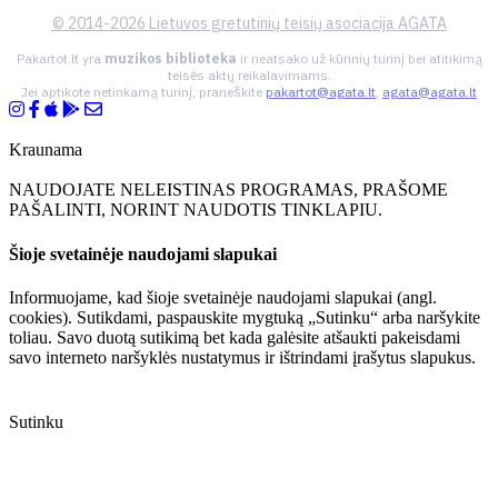
© 2014-2026 Lietuvos gretutinių teisių asociacija AGATA
Pakartot.lt yra
muzikos biblioteka
ir neatsako už kūrinių turinį bei atitikimą
teisės aktų reikalavimams.
Jei aptikote netinkamą turinį, praneškite
pakartot@agata.lt
,
agata@agata.lt
Kraunama
NAUDOJATE NELEISTINAS PROGRAMAS, PRAŠOME
PAŠALINTI, NORINT NAUDOTIS TINKLAPIU.
Šioje svetainėje naudojami slapukai
Informuojame, kad šioje svetainėje naudojami slapukai (angl.
cookies). Sutikdami, paspauskite mygtuką „Sutinku“ arba naršykite
toliau. Savo duotą sutikimą bet kada galėsite atšaukti pakeisdami
savo interneto naršyklės nustatymus ir ištrindami įrašytus slapukus.
Sutinku