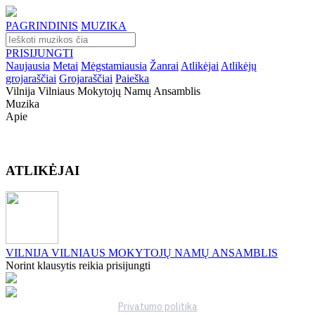
PAGRINDINIS
MUZIKA
PRISIJUNGTI
Naujausia
Metai
Mėgstamiausia
Žanrai
Atlikėjai
Atlikėjų
grojaraščiai
Grojaraščiai
Paieška
Vilnija Vilniaus Mokytojų Namų Ansamblis
Muzika
Apie
ATLIKĖJAI
VILNIJA VILNIAUS MOKYTOJŲ NAMŲ ANSAMBLIS
Norint klausytis reikia prisijungti
Privatumo politika