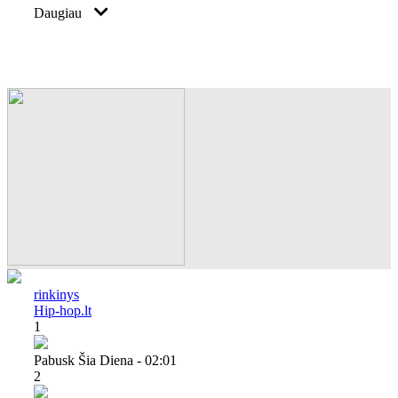
Daugiau
rinkinys
Hip-hop.lt
1
Pabusk Šia Diena - 02:01
2