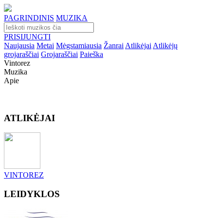
PAGRINDINIS
MUZIKA
PRISIJUNGTI
Naujausia
Metai
Mėgstamiausia
Žanrai
Atlikėjai
Atlikėjų
grojaraščiai
Grojaraščiai
Paieška
Vintorez
Muzika
Apie
ATLIKĖJAI
VINTOREZ
LEIDYKLOS