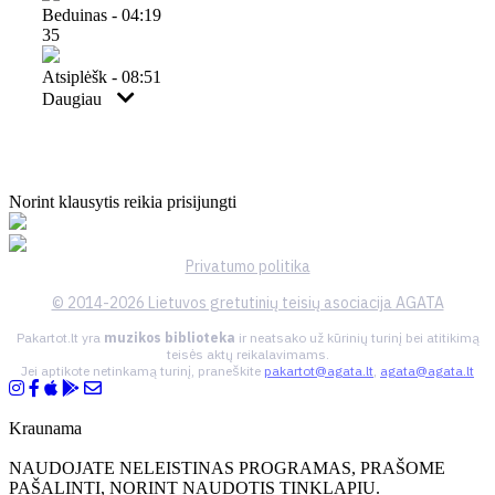
Beduinas - 04:19
35
Atsiplėšk - 08:51
Daugiau
Norint klausytis reikia prisijungti
Privatumo politika
© 2014-2026 Lietuvos gretutinių teisių asociacija AGATA
Pakartot.lt yra
muzikos biblioteka
ir neatsako už kūrinių turinį bei atitikimą
teisės aktų reikalavimams.
Jei aptikote netinkamą turinį, praneškite
pakartot@agata.lt
,
agata@agata.lt
Kraunama
NAUDOJATE NELEISTINAS PROGRAMAS, PRAŠOME
PAŠALINTI, NORINT NAUDOTIS TINKLAPIU.