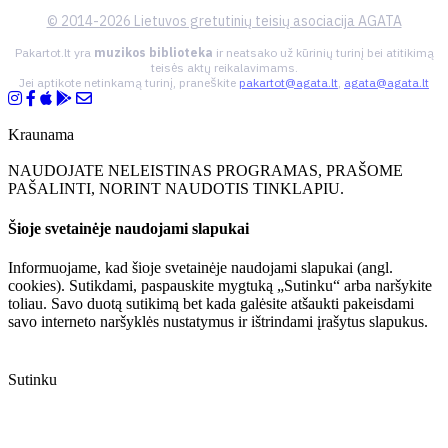
© 2014-2026 Lietuvos gretutinių teisių asociacija AGATA
Pakartot.lt yra
muzikos biblioteka
ir neatsako už kūrinių turinį bei atitikimą
teisės aktų reikalavimams.
Jei aptikote netinkamą turinį, praneškite
pakartot@agata.lt
,
agata@agata.lt
Kraunama
NAUDOJATE NELEISTINAS PROGRAMAS, PRAŠOME
PAŠALINTI, NORINT NAUDOTIS TINKLAPIU.
Šioje svetainėje naudojami slapukai
Informuojame, kad šioje svetainėje naudojami slapukai (angl.
cookies). Sutikdami, paspauskite mygtuką „Sutinku“ arba naršykite
toliau. Savo duotą sutikimą bet kada galėsite atšaukti pakeisdami
savo interneto naršyklės nustatymus ir ištrindami įrašytus slapukus.
Sutinku