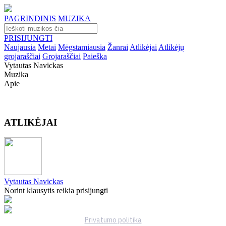
PAGRINDINIS
MUZIKA
PRISIJUNGTI
Naujausia
Metai
Mėgstamiausia
Žanrai
Atlikėjai
Atlikėjų
grojaraščiai
Grojaraščiai
Paieška
Vytautas Navickas
Muzika
Apie
ATLIKĖJAI
Vytautas Navickas
Norint klausytis reikia prisijungti
Privatumo politika