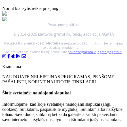
Norint klausytis reikia prisijungti
Privatumo politika
© 2014-2026 Lietuvos gretutinių teisių asociacija AGATA
Pakartot.lt yra
muzikos biblioteka
ir neatsako už kūrinių turinį bei atitikimą
teisės aktų reikalavimams.
Jei aptikote netinkamą turinį, praneškite
pakartot@agata.lt
,
agata@agata.lt
Kraunama
NAUDOJATE NELEISTINAS PROGRAMAS, PRAŠOME
PAŠALINTI, NORINT NAUDOTIS TINKLAPIU.
Šioje svetainėje naudojami slapukai
Informuojame, kad šioje svetainėje naudojami slapukai (angl.
cookies). Sutikdami, paspauskite mygtuką „Sutinku“ arba naršykite
toliau. Savo duotą sutikimą bet kada galėsite atšaukti pakeisdami
savo interneto naršyklės nustatymus ir ištrindami įrašytus slapukus.