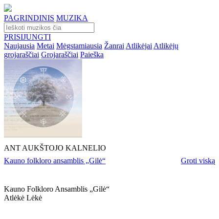
PAGRINDINIS
MUZIKA
PRISIJUNGTI
Naujausia
Metai
Mėgstamiausia
Žanrai
Atlikėjai
Atlikėjų
grojaraščiai
Grojaraščiai
Paieška
ANT AUKŠTOJO KALNELIO
Kauno folkloro ansamblis „Gilė“
Groti viską
Kauno Folkloro Ansamblis „gilė“
Atlėkė Lėkė