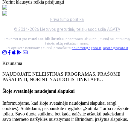
Norint klausytis reikia prisijungti
Privatumo politika
© 2014-2026 Lietuvos gretutinių teisių asociacija AGATA
Pakartot.lt yra
muzikos biblioteka
ir neatsako už kūrinių turinį bei atitikimą
teisės aktų reikalavimams.
Jei aptikote netinkamą turinį, praneškite
pakartot@agata.lt
,
agata@agata.lt
Kraunama
NAUDOJATE NELEISTINAS PROGRAMAS, PRAŠOME
PAŠALINTI, NORINT NAUDOTIS TINKLAPIU.
Šioje svetainėje naudojami slapukai
Informuojame, kad šioje svetainėje naudojami slapukai (angl.
cookies). Sutikdami, paspauskite mygtuką „Sutinku“ arba naršykite
toliau. Savo duotą sutikimą bet kada galėsite atšaukti pakeisdami
savo interneto naršyklės nustatymus ir ištrindami įrašytus slapukus.