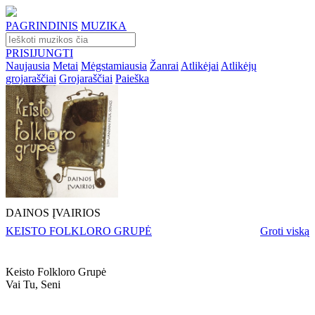
PAGRINDINIS
MUZIKA
PRISIJUNGTI
Naujausia
Metai
Mėgstamiausia
Žanrai
Atlikėjai
Atlikėjų
grojaraščiai
Grojaraščiai
Paieška
DAINOS ĮVAIRIOS
KEISTO FOLKLORO GRUPĖ
Groti viską
Keisto Folkloro Grupė
Vai Tu, Seni