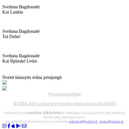
Svetlana Bagdonaitė
Kai Laukiu
Svetlana Bagdonaitė
Tai Dalia!
Svetlana Bagdonaitė
Kai Išplaukė Ledai
Norint klausytis reikia prisijungti
Privatumo politika
© 2014-2026 Lietuvos gretutinių teisių asociacija AGATA
Pakartot.lt yra
muzikos biblioteka
ir neatsako už kūrinių turinį bei atitikimą
teisės aktų reikalavimams.
Jei aptikote netinkamą turinį, praneškite
pakartot@agata.lt
,
agata@agata.lt