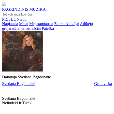
PAGRINDINIS
MUZIKA
PRISIJUNGTI
Naujausia
Metai
Mėgstamiausia
Žanrai
Atlikėjai
Atlikėjų
grojaraščiai
Grojaraščiai
Paieška
Dainuoja Svetlana Bagdonaitė
Svetlana Bagdonaitė
Groti viską
Svetlana Bagdonaitė
Neliūdėki Ir Tikėk