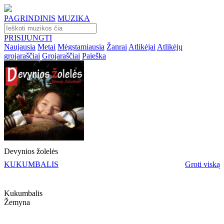
PAGRINDINIS
MUZIKA
PRISIJUNGTI
Naujausia
Metai
Mėgstamiausia
Žanrai
Atlikėjai
Atlikėjų
grojaraščiai
Grojaraščiai
Paieška
Devynios žolelės
KUKUMBALIS
Groti viską
Kukumbalis
Žemyna