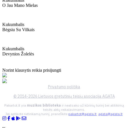
Kukumbalis
O Jau Mano Mielas
Kukumbalis
Bėgsiu Su Vilkais
Kukumbalis
Devynios Žolelės
Norint klausytis reikia prisijungti
Privatumo politika
© 2014-2026 Lietuvos gretutinių teisių asociacija AGATA
Pakartot.lt yra
muzikos biblioteka
ir neatsako už kūrinių turinį bei atitikimą
teisės aktų reikalavimams.
Jei aptikote netinkamą turinį, praneškite
pakartot@agata.lt
,
agata@agata.lt