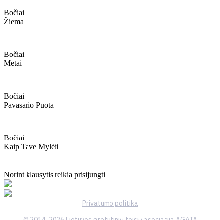
Bočiai
Žiema
Bočiai
Metai
Bočiai
Pavasario Puota
Bočiai
Kaip Tave Mylėti
Norint klausytis reikia prisijungti
Privatumo politika
© 2014-2026 Lietuvos gretutinių teisių asociacija AGATA