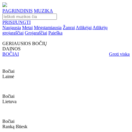
PAGRINDINIS
MUZIKA
PRISIJUNGTI
Naujausia
Metai
Mėgstamiausia
Žanrai
Atlikėjai
Atlikėjų
grojaraščiai
Grojaraščiai
Paieška
GERIAUSIOS BOČIŲ
DAINOS
BOČIAI
Groti viską
Bočiai
Laimė
Bočiai
Lietuva
Bočiai
Ranką Ištiesk