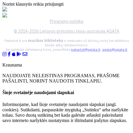
Norint klausytis reikia prisijungti
Privatumo politika
© 2014-2026 Lietuvos gretutinių teisių asociacija AGATA
Pakartot.lt yra
muzikos biblioteka
ir neatsako už kūrinių turinį bei atitikimą
teisės aktų reikalavimams.
Jei aptikote netinkamą turinį, praneškite
pakartot@agata.lt
,
agata@agata.lt
Kraunama
NAUDOJATE NELEISTINAS PROGRAMAS, PRAŠOME
PAŠALINTI, NORINT NAUDOTIS TINKLAPIU.
Šioje svetainėje naudojami slapukai
Informuojame, kad šioje svetainėje naudojami slapukai (angl.
cookies). Sutikdami, paspauskite mygtuką „Sutinku“ arba naršykite
toliau. Savo duotą sutikimą bet kada galėsite atšaukti pakeisdami
savo interneto naršyklės nustatymus ir ištrindami įrašytus slapukus.