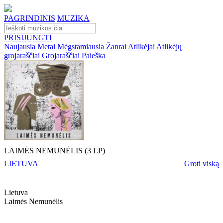
PAGRINDINIS
MUZIKA
PRISIJUNGTI
Naujausia
Metai
Mėgstamiausia
Žanrai
Atlikėjai
Atlikėjų
grojaraščiai
Grojaraščiai
Paieška
LAIMĖS NEMUNĖLIS (3 LP)
LIETUVA
Groti viską
Lietuva
Laimės Nemunėlis