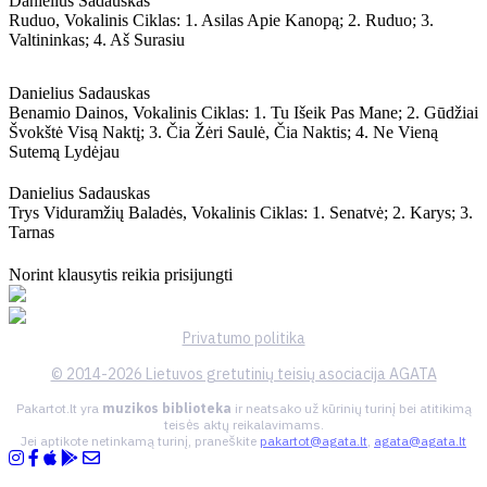
Danielius Sadauskas
Ruduo, Vokalinis Ciklas: 1. Asilas Apie Kanopą; 2. Ruduo; 3.
Valtininkas; 4. Aš Surasiu
Danielius Sadauskas
Benamio Dainos, Vokalinis Ciklas: 1. Tu Išeik Pas Mane; 2. Gūdžiai
Švokštė Visą Naktį; 3. Čia Žėri Saulė, Čia Naktis; 4. Ne Vieną
Sutemą Lydėjau
Danielius Sadauskas
Trys Viduramžių Baladės, Vokalinis Ciklas: 1. Senatvė; 2. Karys; 3.
Tarnas
Norint klausytis reikia prisijungti
Privatumo politika
© 2014-2026 Lietuvos gretutinių teisių asociacija AGATA
Pakartot.lt yra
muzikos biblioteka
ir neatsako už kūrinių turinį bei atitikimą
teisės aktų reikalavimams.
Jei aptikote netinkamą turinį, praneškite
pakartot@agata.lt
,
agata@agata.lt