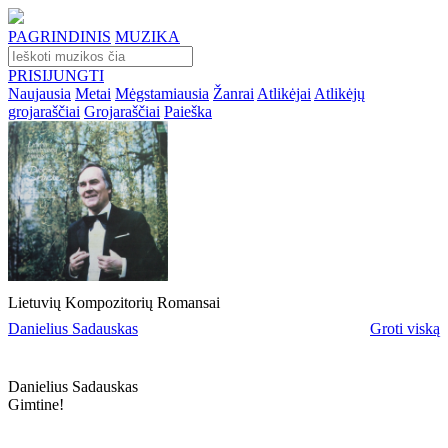
PAGRINDINIS
MUZIKA
PRISIJUNGTI
Naujausia
Metai
Mėgstamiausia
Žanrai
Atlikėjai
Atlikėjų
grojaraščiai
Grojaraščiai
Paieška
Lietuvių Kompozitorių Romansai
Danielius Sadauskas
Groti viską
Danielius Sadauskas
Gimtine!