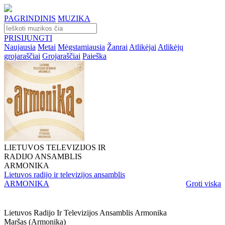
PAGRINDINIS
MUZIKA
PRISIJUNGTI
Naujausia
Metai
Mėgstamiausia
Žanrai
Atlikėjai
Atlikėjų
grojaraščiai
Grojaraščiai
Paieška
LIETUVOS TELEVIZIJOS IR
RADIJO ANSAMBLIS
ARMONIKA
Lietuvos radijo ir televizijos ansamblis
ARMONIKA
Groti viską
Lietuvos Radijo Ir Televizijos Ansamblis Armonika
Maršas (armonika)