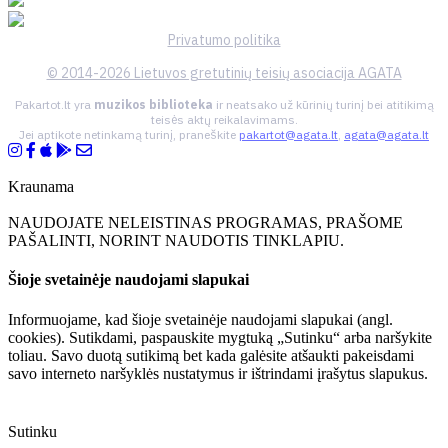
Privatumo politika
© 2014-2026 Lietuvos gretutinių teisių asociacija AGATA
Pakartot.lt yra
muzikos biblioteka
ir neatsako už kūrinių turinį bei atitikimą
teisės aktų reikalavimams.
Jei aptikote netinkamą turinį, praneškite
pakartot@agata.lt
,
agata@agata.lt
Kraunama
NAUDOJATE NELEISTINAS PROGRAMAS, PRAŠOME
PAŠALINTI, NORINT NAUDOTIS TINKLAPIU.
Šioje svetainėje naudojami slapukai
Informuojame, kad šioje svetainėje naudojami slapukai (angl.
cookies). Sutikdami, paspauskite mygtuką „Sutinku“ arba naršykite
toliau. Savo duotą sutikimą bet kada galėsite atšaukti pakeisdami
savo interneto naršyklės nustatymus ir ištrindami įrašytus slapukus.
Sutinku