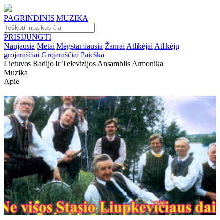
PAGRINDINIS
MUZIKA
PRISIJUNGTI
Naujausia
Metai
Mėgstamiausia
Žanrai
Atlikėjai
Atlikėjų
grojaraščiai
Grojaraščiai
Paieška
Lietuvos Radijo Ir Televizijos Ansamblis Armonika
Muzika
Apie