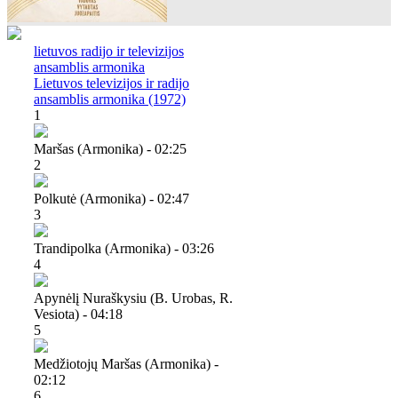
lietuvos radijo ir televizijos
ansamblis armonika
Lietuvos televizijos ir radijo
ansamblis armonika (1972)
1
Maršas (armonika) - 02:25
2
Polkutė (armonika) - 02:47
3
Trandipolka (armonika) - 03:26
4
Apynėlį Nuraškysiu (b. Urobas, R.
Vesiota) - 04:18
5
Medžiotojų Maršas (armonika) -
02:12
6