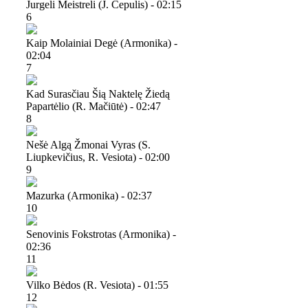
Jurgeli Meistreli (j. Čepulis) - 02:15
6
Kaip Molainiai Degė (armonika) -
02:04
7
Kad Surasčiau Šią Naktelę Žiedą
Papartėlio (r. Mačiūtė) - 02:47
8
Nešė Algą Žmonai Vyras (s.
Liupkevičius, R. Vesiota) - 02:00
9
Mazurka (armonika) - 02:37
10
Senovinis Fokstrotas (armonika) -
02:36
11
Vilko Bėdos (r. Vesiota) - 01:55
12