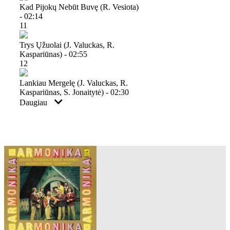
Kad Pijokų Nebūt Buvę (r. Vesiota)
- 02:14
11
Trys Ųžuolai (j. Valuckas, R.
Kaspariūnas) - 02:55
12
Lankiau Mergelę (j. Valuckas, R.
Kaspariūnas, S. Jonaitytė) - 02:30
Daugiau