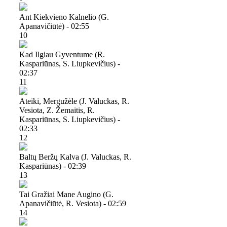
Ant Kiekvieno Kalnelio (g.
Apanavičiūtė) - 02:55
10
Kad Ilgiau Gyventume (r.
Kaspariūnas, S. Liupkevičius) -
02:37
11
Ateiki, Mergužėle (j. Valuckas, R.
Vesiota, Z. Žemaitis, R.
Kaspariūnas, S. Liupkevičius) -
02:33
12
Baltų Beržų Kalva (j. Valuckas, R.
Kaspariūnas) - 02:39
13
Tai Gražiai Mane Augino (g.
Apanavičiūtė, R. Vesiota) - 02:59
14