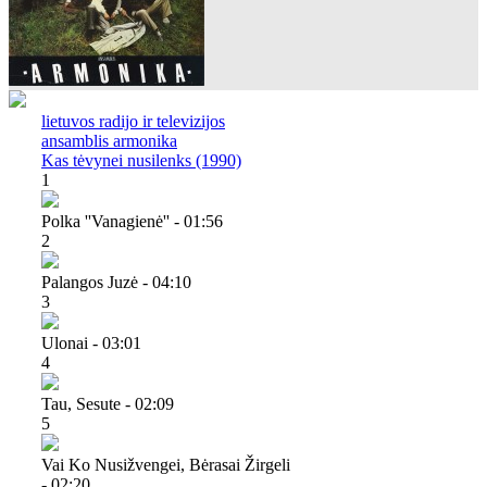
lietuvos radijo ir televizijos
ansamblis armonika
Kas tėvynei nusilenks (1990)
1
Polka ''vanagienė'' - 01:56
2
Palangos Juzė - 04:10
3
Ulonai - 03:01
4
Tau, Sesute - 02:09
5
Vai Ko Nusižvengei, Bėrasai Žirgeli
- 02:20