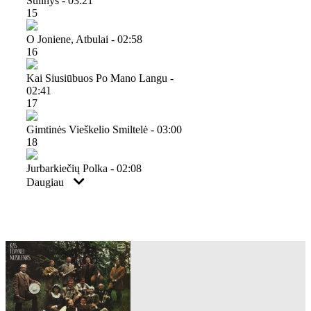
Šulinys - 03:21
15
O Joniene, Atbulai - 02:58
16
Kai Siusiūbuos Po Mano Langu -
02:41
17
Gimtinės Vieškelio Smiltelė - 03:00
18
Jurbarkiečių Polka - 02:08
Daugiau