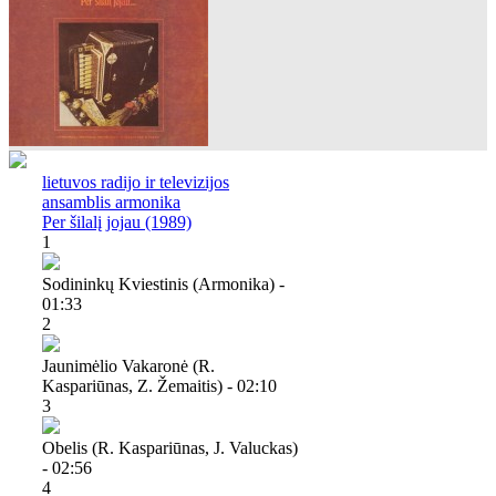
lietuvos radijo ir televizijos
ansamblis armonika
Per šilalį jojau (1989)
1
Sodininkų Kviestinis (armonika) -
01:33
2
Jaunimėlio Vakaronė (r.
Kaspariūnas, Z. Žemaitis) - 02:10
3
Obelis (r. Kaspariūnas, J. Valuckas)
- 02:56
4