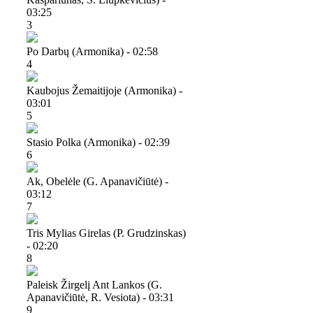
03:25
3
Po Darbų (armonika) - 02:58
4
Kaubojus Žemaitijoje (armonika) -
03:01
5
Stasio Polka (armonika) - 02:39
6
Ak, Obelėle (g. Apanavičiūtė) -
03:12
7
Tris Mylias Girelas (p. Grudzinskas)
- 02:20
8
Paleisk Žirgelį Ant Lankos (g.
Apanavičiūtė, R. Vesiota) - 03:31
9