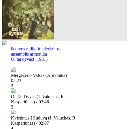
lietuvos radijo ir televizijos
ansamblis armonika
Oi tai dyvas! (1981)
1
Mergežerio Valsas (armonika) -
02:23
2
Oi Tai Dyvas (j. Valuckas, R.
Kaspariūnas) - 02:46
3
Kvietimas Į Sūduvą (j. Valuckas, R.
Kaspariūnas) - 02:07
4