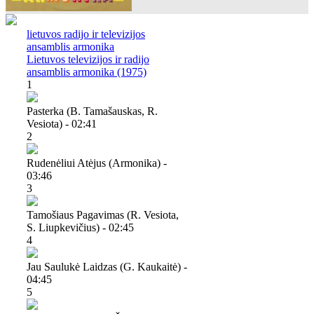
lietuvos radijo ir televizijos
ansamblis armonika
Lietuvos televizijos ir radijo
ansamblis armonika (1975)
1
Pasterka (b. Tamašauskas, R.
Vesiota) - 02:41
2
Rudenėliui Atėjus (armonika) -
03:46
3
Tamošiaus Pagavimas (r. Vesiota,
S. Liupkevičius) - 02:45
4
Jau Saulukė Laidzas (g. Kaukaitė) -
04:45
5