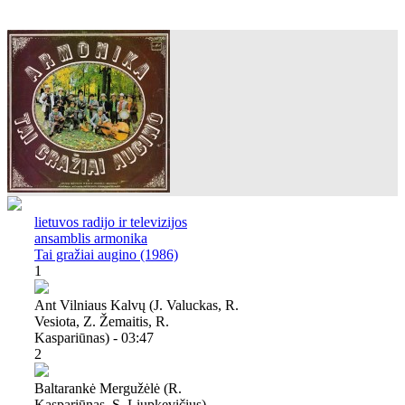
lietuvos radijo ir televizijos
ansamblis armonika
Tai gražiai augino (1986)
1
Ant Vilniaus Kalvų (j. Valuckas, R.
Vesiota, Z. Žemaitis, R.
Kaspariūnas) - 03:47
2
Baltarankė Mergužėlė (r.
Kaspariūnas, S. Liupkevičius) -