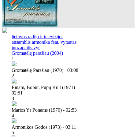
lietuvos radijo ir televizijos
ansamblis armonika feat. vytautas
juozapaitis vyr
Gromatėlę parašiau (2004)
1
Gromatėlę Parašiau (1970) - 03:08
2
Einam, Bobut, Pupų Kult (1971) -
02:51
3
Marios Yr Ponams (1970) - 02:53
4
Armonikos Godos (1973) - 03:11
5