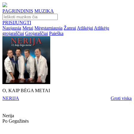
PAGRINDINIS
MUZIKA
PRISIJUNGTI
Naujausia
Metai
Mėgstamiausia
Žanrai
Atlikėjai
Atlikėjų
grojaraščiai
Grojaraščiai
Paieška
O, KAIP BĖGA METAI
NERIJA
Groti viską
Nerija
Po Gegužinės