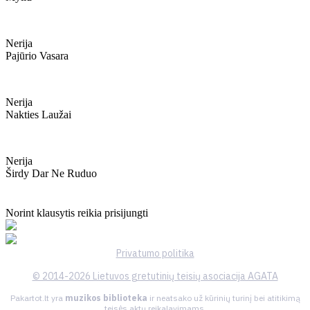
Nerija
Pajūrio Vasara
Nerija
Nakties Laužai
Nerija
Širdy Dar Ne Ruduo
Norint klausytis reikia prisijungti
Privatumo politika
© 2014-2026 Lietuvos gretutinių teisių asociacija AGATA
Pakartot.lt yra
muzikos biblioteka
ir neatsako už kūrinių turinį bei atitikimą
teisės aktų reikalavimams.