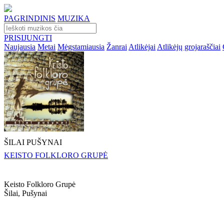
PAGRINDINIS
MUZIKA
PRISIJUNGTI
Naujausia
Metai
Mėgstamiausia
Žanrai
Atlikėjai
Atlikėjų grojaraščiai
ŠILAI PUŠYNAI
KEISTO FOLKLORO GRUPĖ
Keisto Folkloro Grupė
Šilai, Pušynai