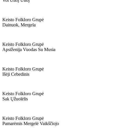
Voi Ulioj Ulioj
Keisto Folkloro Grupė
Dainuok, Mergela
Keisto Folkloro Grupė
Apsiženija Vuodas Su Musia
Keisto Folkloro Grupė
Išėji Cebedinis
Keisto Folkloro Grupė
Sak Ųžuolėlis
Keisto Folkloro Grupė
Pamarėmis Mergelė Vaikščiojo