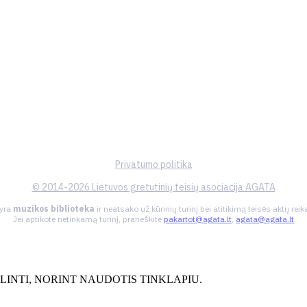
Privatumo politika
© 2014-2026 Lietuvos gretutinių teisių asociacija AGATA
 yra
muzikos biblioteka
ir neatsako už kūrinių turinį bei atitikimą teisės aktų re
Jei aptikote netinkamą turinį, praneškite
pakartot@agata.lt
,
agata@agata.lt
INTI, NORINT NAUDOTIS TINKLAPIU.