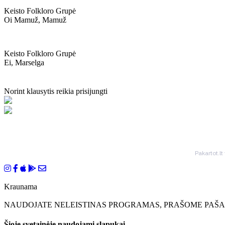
Keisto Folkloro Grupė
Oi Mamuž, Mamuž
Keisto Folkloro Grupė
Ei, Marselga
Norint klausytis reikia prisijungti
Pakartot.lt
Kraunama
NAUDOJATE NELEISTINAS PROGRAMAS, PRAŠOME PAŠAL
Šioje svetainėje naudojami slapukai