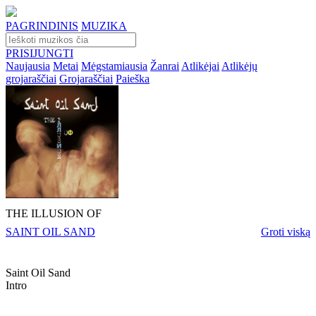
PAGRINDINIS
MUZIKA
PRISIJUNGTI
Naujausia
Metai
Mėgstamiausia
Žanrai
Atlikėjai
Atlikėjų
grojaraščiai
Grojaraščiai
Paieška
THE ILLUSION OF
SAINT OIL SAND
Groti viską
Saint Oil Sand
Intro