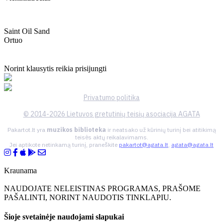
Saint Oil Sand
Ortuo
Norint klausytis reikia prisijungti
Privatumo politika
© 2014-2026 Lietuvos gretutinių teisių asociacija AGATA
Pakartot.lt yra
muzikos biblioteka
ir neatsako už kūrinių turinį bei atitikimą
teisės aktų reikalavimams.
Jei aptikote netinkamą turinį, praneškite
pakartot@agata.lt
,
agata@agata.lt
Kraunama
NAUDOJATE NELEISTINAS PROGRAMAS, PRAŠOME
PAŠALINTI, NORINT NAUDOTIS TINKLAPIU.
Šioje svetainėje naudojami slapukai