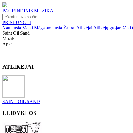
PAGRINDINIS
MUZIKA
PRISIJUNGTI
Naujausia
Metai
Mėgstamiausia
Žanrai
Atlikėjai
Atlikėjų grojaraščiai
Saint Oil Sand
Muzika
Apie
ATLIKĖJAI
SAINT OIL SAND
LEIDYKLOS