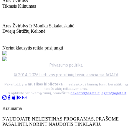
Aras Žvirblys
Tikrasis Kilnumas
Aras Žvirblys Ir Monika Sakalauskaitė
Dviejų Širdžių Kelionė
Norint klausytis reikia prisijungti
Privatumo politika
© 2014-2026 Lietuvos gretutinių teisių asociacija AGATA
Pakartot.lt yra
muzikos biblioteka
ir neatsako už kūrinių turinį bei atitikimą
teisės aktų reikalavimams.
Jei aptikote netinkamą turinį, praneškite
pakartot@agata.lt
,
agata@agata.lt
Kraunama
NAUDOJATE NELEISTINAS PROGRAMAS, PRAŠOME
PAŠALINTI, NORINT NAUDOTIS TINKLAPIU.