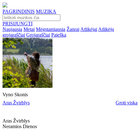
PAGRINDINIS
MUZIKA
PRISIJUNGTI
Naujausia
Metai
Mėgstamiausia
Žanrai
Atlikėjai
Atlikėjų
grojaraščiai
Grojaraščiai
Paieška
Vyno Skonis
Aras Žvirblys
Groti viską
Aras Žvirblys
Neramios Dienos