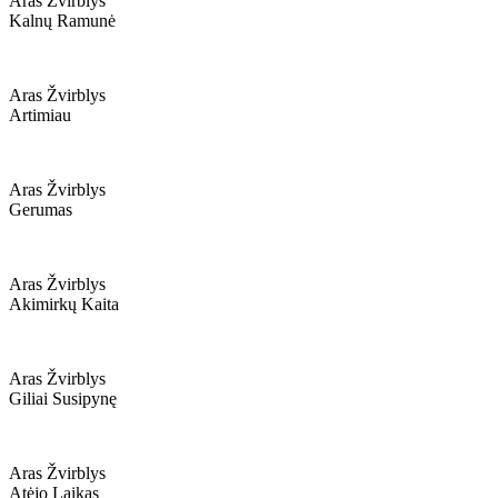
Aras Žvirblys
Kalnų Ramunė
Aras Žvirblys
Artimiau
Aras Žvirblys
Gerumas
Aras Žvirblys
Akimirkų Kaita
Aras Žvirblys
Giliai Susipynę
Aras Žvirblys
Atėjo Laikas