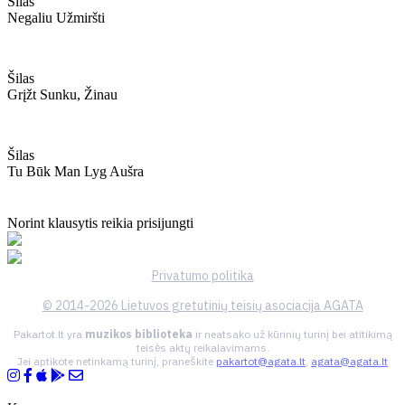
Šilas
Negaliu Užmiršti
Šilas
Grįžt Sunku, Žinau
Šilas
Tu Būk Man Lyg Aušra
Norint klausytis reikia prisijungti
Privatumo politika
© 2014-2026 Lietuvos gretutinių teisių asociacija AGATA
Pakartot.lt yra
muzikos biblioteka
ir neatsako už kūrinių turinį bei atitikimą
teisės aktų reikalavimams.
Jei aptikote netinkamą turinį, praneškite
pakartot@agata.lt
,
agata@agata.lt