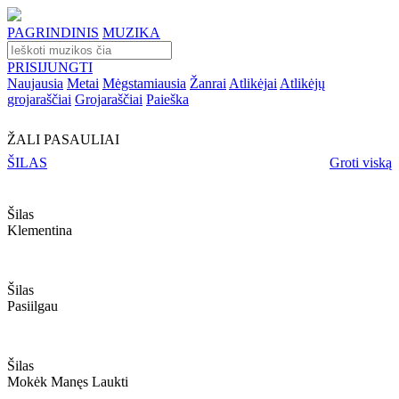
PAGRINDINIS
MUZIKA
PRISIJUNGTI
Naujausia
Metai
Mėgstamiausia
Žanrai
Atlikėjai
Atlikėjų
grojaraščiai
Grojaraščiai
Paieška
ŽALI PASAULIAI
ŠILAS
Groti viską
Šilas
Klementina
Šilas
Pasiilgau
Šilas
Mokėk Manęs Laukti