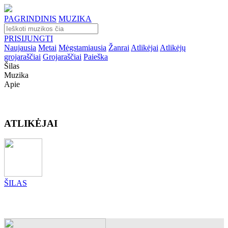
PAGRINDINIS
MUZIKA
PRISIJUNGTI
Naujausia
Metai
Mėgstamiausia
Žanrai
Atlikėjai
Atlikėjų
grojaraščiai
Grojaraščiai
Paieška
Šilas
Muzika
Apie
ATLIKĖJAI
ŠILAS