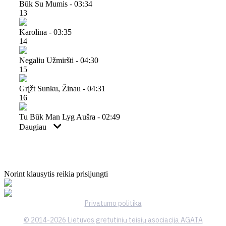
Būk Su Mumis - 03:34
13
Karolina - 03:35
14
Negaliu Užmiršti - 04:30
15
Grįžt Sunku, Žinau - 04:31
16
Tu Būk Man Lyg Aušra - 02:49
Daugiau
Norint klausytis reikia prisijungti
Privatumo politika
© 2014-2026 Lietuvos gretutinių teisių asociacija AGATA