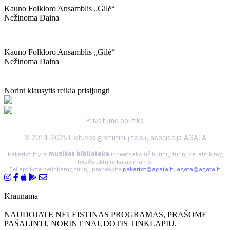
Kauno Folkloro Ansamblis „gilė“
Nežinoma Daina
Kauno Folkloro Ansamblis „gilė“
Nežinoma Daina
Norint klausytis reikia prisijungti
Privatumo politika
© 2014-2026 Lietuvos gretutinių teisių asociacija AGATA
Pakartot.lt yra
muzikos biblioteka
ir neatsako už kūrinių turinį bei atitikimą
teisės aktų reikalavimams.
Jei aptikote netinkamą turinį, praneškite
pakartot@agata.lt
,
agata@agata.lt
Kraunama
NAUDOJATE NELEISTINAS PROGRAMAS, PRAŠOME
PAŠALINTI, NORINT NAUDOTIS TINKLAPIU.