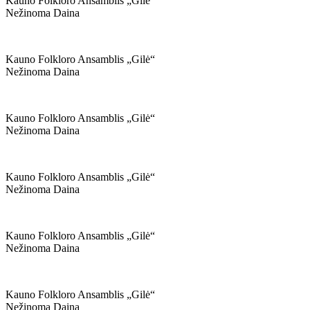
Kauno Folkloro Ansamblis „gilė“
Nežinoma Daina
Kauno Folkloro Ansamblis „gilė“
Nežinoma Daina
Kauno Folkloro Ansamblis „gilė“
Nežinoma Daina
Kauno Folkloro Ansamblis „gilė“
Nežinoma Daina
Kauno Folkloro Ansamblis „gilė“
Nežinoma Daina
Kauno Folkloro Ansamblis „gilė“
Nežinoma Daina