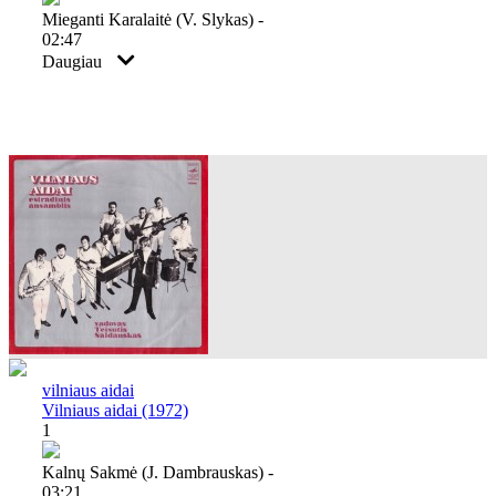
Mieganti Karalaitė (v. Slykas) -
02:47
Daugiau
vilniaus aidai
Vilniaus aidai (1972)
1
Kalnų Sakmė (j. Dambrauskas) -
03:21