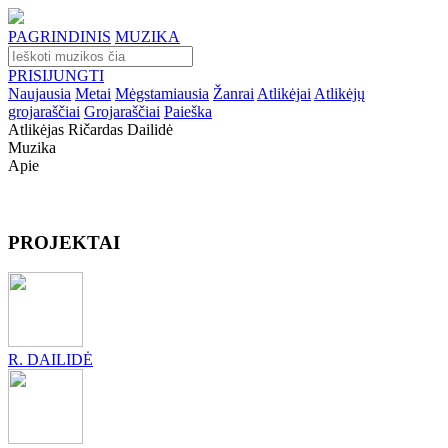
PAGRINDINIS
MUZIKA
PRISIJUNGTI
Naujausia
Metai
Mėgstamiausia
Žanrai
Atlikėjai
Atlikėjų
grojaraščiai
Grojaraščiai
Paieška
Atlikėjas Ričardas Dailidė
Muzika
Apie
PROJEKTAI
R. DAILIDĖ