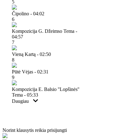
5
Čipolino - 04:02
6
Kompozicija G. Džeimso Tema -
04:57
7
Vieną Kartą - 02:50
8
Pūtė Vėjas - 02:31
9
Kompozicija E. Balsio ''lopšinės''
Tema - 05:33
Daugiau
Norint klausytis reikia prisijungti