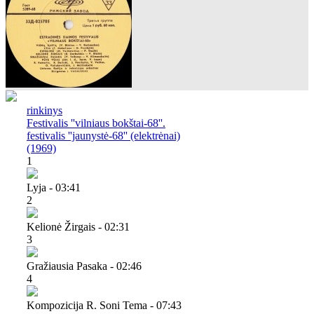
rinkinys
Festivalis ''vilniaus bokštai-68''.
festivalis ''jaunystė-68'' (elektrėnai)
(1969)
1
Lyja - 03:41
2
Kelionė Žirgais - 02:31
3
Gražiausia Pasaka - 02:46
4
Kompozicija R. Soni Tema - 07:43