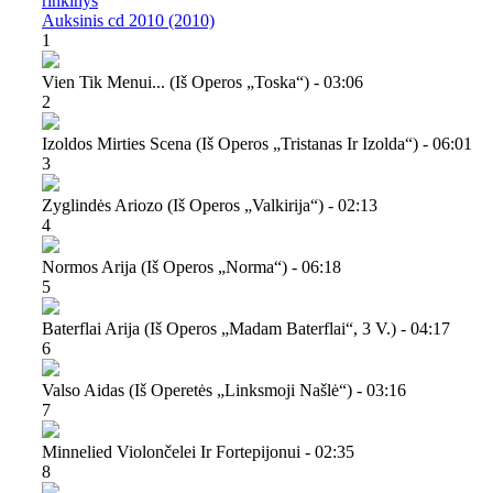
rinkinys
Auksinis cd 2010 (2010)
1
Vien Tik Menui... (iš Operos „toska“) - 03:06
2
Izoldos Mirties Scena (iš Operos „tristanas Ir Izolda“) - 06:01
3
Zyglindės Ariozo (iš Operos „valkirija“) - 02:13
4
Normos Arija (iš Operos „norma“) - 06:18
5
Baterflai Arija (iš Operos „madam Baterflai“, 3 V.) - 04:17
6
Valso Aidas (iš Operetės „linksmoji Našlė“) - 03:16
7
Minnelied Violončelei Ir Fortepijonui - 02:35
8