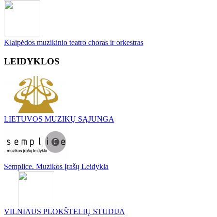
Klaipėdos muzikinio teatro choras ir orkestras
LEIDYKLOS
LIETUVOS MUZIKŲ SĄJUNGA
Semplice. Muzikos Įrašų Leidykla
VILNIAUS PLOKŠTELIŲ STUDIJA