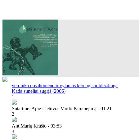
veronika povilionienė ir vytautas kernagis ir blezdinga
Kada sūneliai sugrįš (2006)
1
Sutartinė: Apie Lietuvos Vardo Paminėjimą - 01:21
2
Ant Marių Krašto - 03:53
3