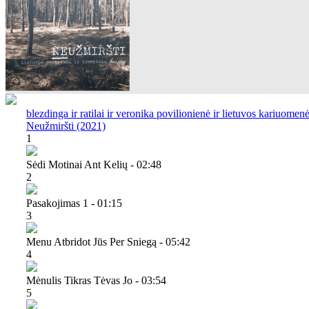
blezdinga ir ratilai ir veronika povilionienė ir lietuvos kariuomen
Neužmiršti (2021)
1
Sėdi Motinai Ant Kelių - 02:48
2
Pasakojimas 1 - 01:15
3
Menu Atbridot Jūs Per Sniegą - 05:42
4
Mėnulis Tikras Tėvas Jo - 03:54
5