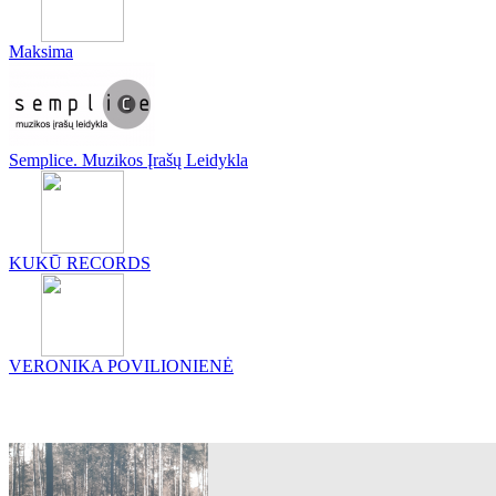
Maksima
Semplice. Muzikos Įrašų Leidykla
KUKŪ RECORDS
VERONIKA POVILIONIENĖ