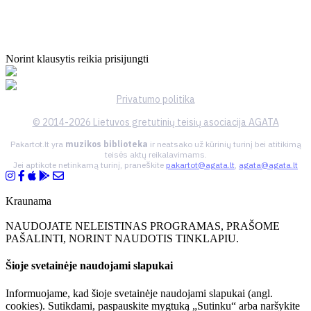
Norint klausytis reikia prisijungti
Privatumo politika
© 2014-2026 Lietuvos gretutinių teisių asociacija AGATA
Pakartot.lt yra
muzikos biblioteka
ir neatsako už kūrinių turinį bei atitikimą
teisės aktų reikalavimams.
Jei aptikote netinkamą turinį, praneškite
pakartot@agata.lt
,
agata@agata.lt
Kraunama
NAUDOJATE NELEISTINAS PROGRAMAS, PRAŠOME
PAŠALINTI, NORINT NAUDOTIS TINKLAPIU.
Šioje svetainėje naudojami slapukai
Informuojame, kad šioje svetainėje naudojami slapukai (angl.
cookies). Sutikdami, paspauskite mygtuką „Sutinku“ arba naršykite