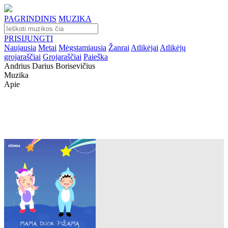
PAGRINDINIS
MUZIKA
PRISIJUNGTI
Naujausia
Metai
Mėgstamiausia
Žanrai
Atlikėjai
Atlikėjų
grojaraščiai
Grojaraščiai
Paieška
Andrius Darius Borisevičius
Muzika
Apie