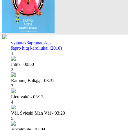
vytautas šapranauskas
šapro hitų karoliukai (2010)
1
Intro - 00:50
2
Ramunę Baltąją - 03:32
3
Lietuvaitė - 03:13
4
Vėl, Švieski Man Vėl - 03:20
5
Anzelmutė - 03:04