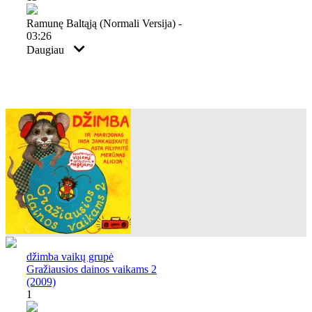
Ramunę Baltąją (normali Versija) -
03:26
Daugiau
džimba vaikų grupė
Gražiausios dainos vaikams 2
(2009)
1