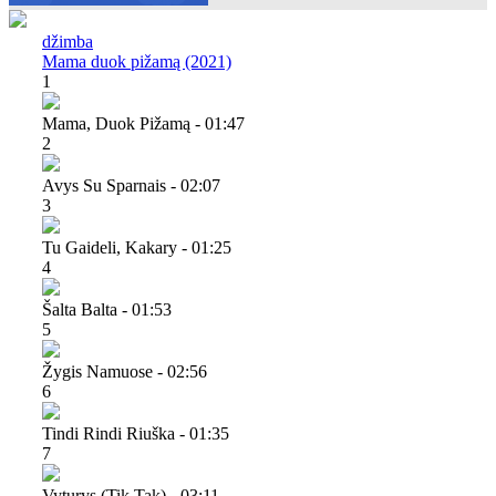
džimba
Mama duok pižamą (2021)
1
Mama, Duok Pižamą - 01:47
2
Avys Su Sparnais - 02:07
3
Tu Gaideli, Kakary - 01:25
4
Šalta Balta - 01:53
5
Žygis Namuose - 02:56
6
Tindi Rindi Riuška - 01:35
7
Vyturys (tik Tak) - 03:11