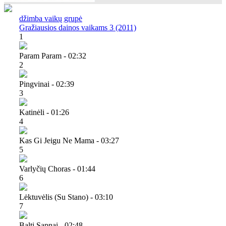
džimba vaikų grupė
Gražiausios dainos vaikams 3 (2011)
1
Param Param - 02:32
2
Pingvinai - 02:39
3
Katinėli - 01:26
4
Kas Gi Jeigu Ne Mama - 03:27
5
Varlyčių Choras - 01:44
6
Lėktuvėlis (su Stano) - 03:10
7
Balti Sapnai - 02:48