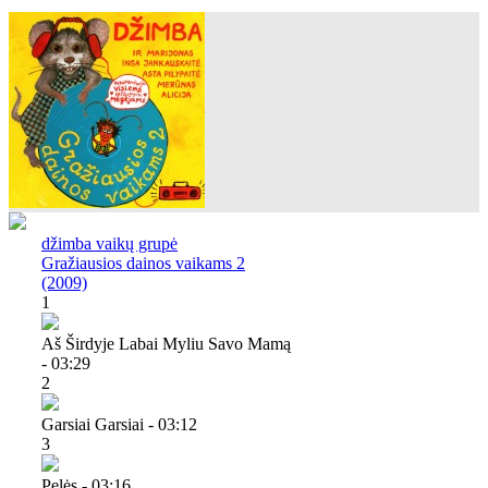
džimba vaikų grupė
Gražiausios dainos vaikams 2
(2009)
1
Aš Širdyje Labai Myliu Savo Mamą
- 03:29
2
Garsiai Garsiai - 03:12
3
Pelės - 03:16