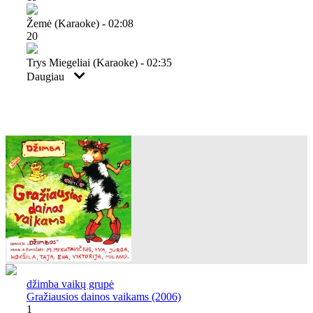
Žemė (karaoke) - 02:08
20
Trys Miegeliai (karaoke) - 02:35
Daugiau
džimba vaikų grupė
Gražiausios dainos vaikams (2006)
1