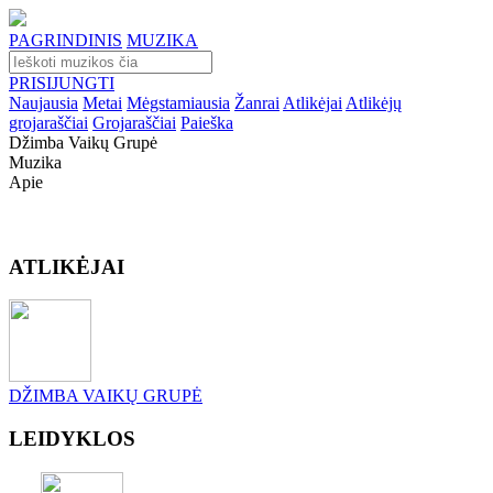
PAGRINDINIS
MUZIKA
PRISIJUNGTI
Naujausia
Metai
Mėgstamiausia
Žanrai
Atlikėjai
Atlikėjų
grojaraščiai
Grojaraščiai
Paieška
Džimba Vaikų Grupė
Muzika
Apie
ATLIKĖJAI
DŽIMBA VAIKŲ GRUPĖ
LEIDYKLOS