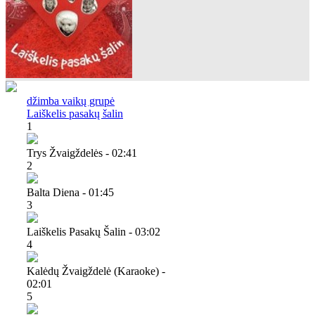
džimba vaikų grupė
Laiškelis pasakų šalin
1
Trys Žvaigždelės - 02:41
2
Balta Diena - 01:45
3
Laiškelis Pasakų Šalin - 03:02
4
Kalėdų Žvaigždelė (karaoke) -
02:01
5