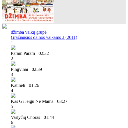
džimba vaikų grupė
Gražiausios dainos vaikams 3 (2011)
1
Param Param - 02:32
2
Pingvinai - 02:39
3
Katinėli - 01:26
4
Kas Gi Jeigu Ne Mama - 03:27
5
Varlyčių Choras - 01:44
6