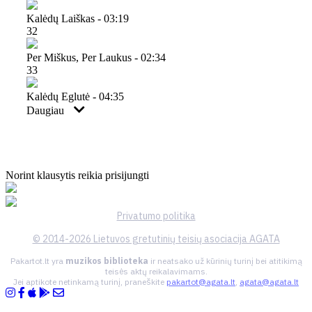
Kalėdų Laiškas - 03:19
32
Per Miškus, Per Laukus - 02:34
33
Kalėdų Eglutė - 04:35
Daugiau
Norint klausytis reikia prisijungti
Privatumo politika
© 2014-2026 Lietuvos gretutinių teisių asociacija AGATA
Pakartot.lt yra
muzikos biblioteka
ir neatsako už kūrinių turinį bei atitikimą
teisės aktų reikalavimams.
Jei aptikote netinkamą turinį, praneškite
pakartot@agata.lt
,
agata@agata.lt