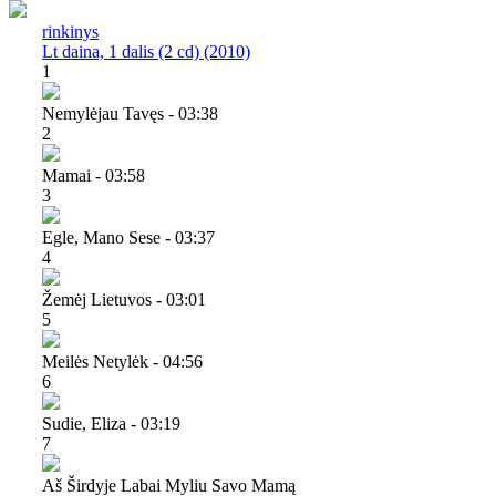
rinkinys
Lt daina, 1 dalis (2 cd) (2010)
1
Nemylėjau Tavęs - 03:38
2
Mamai - 03:58
3
Egle, Mano Sese - 03:37
4
Žemėj Lietuvos - 03:01
5
Meilės Netylėk - 04:56
6
Sudie, Eliza - 03:19
7
Aš Širdyje Labai Myliu Savo Mamą