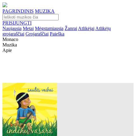
PAGRINDINIS
MUZIKA
PRISIJUNGTI
Naujausia
Metai
Mėgstamiausia
Žanrai
Atlikėjai
Atlikėjų
grojaraščiai
Grojaraščiai
Paieška
Monaco
Muzika
Apie