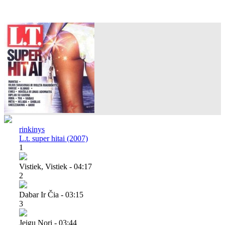
rinkinys
L.t. super hitai (2007)
1
Vistiek, Vistiek - 04:17
2
Dabar Ir Čia - 03:15
3
Jeigu Nori - 03:44