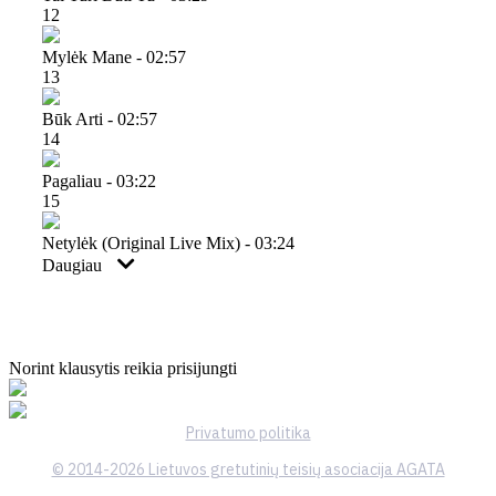
12
Mylėk Mane - 02:57
13
Būk Arti - 02:57
14
Pagaliau - 03:22
15
Netylėk (original Live Mix) - 03:24
Daugiau
Norint klausytis reikia prisijungti
Privatumo politika
© 2014-2026 Lietuvos gretutinių teisių asociacija AGATA