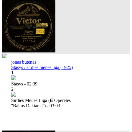
jonas būtėnas
Stasys / širdies meilės liga (1925)
1
Stasys - 02:39
2
Širdies Meilės Liga (iš Operetės
''bailus Daktaras'') - 03:03