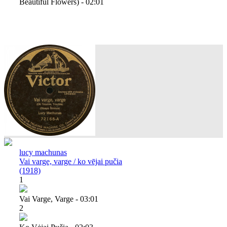
Beautiful Flowers) - 02:01
lucy machunas
Vai varge, varge / ko vējai pučia
(1918)
1
Vai Varge, Varge - 03:01
2