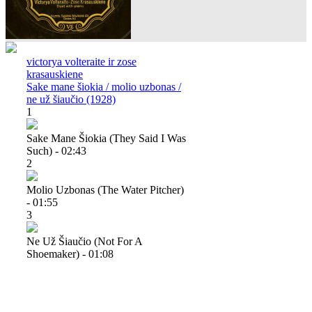
victorya volteraite ir zose
krasauskiene
Sake mane šiokia / molio uzbonas /
ne už šiaučio (1928)
1
Sake Mane Šiokia (they Said I Was
Such) - 02:43
2
Molio Uzbonas (the Water Pitcher)
- 01:55
3
Ne Už Šiaučio (not For A
Shoemaker) - 01:08