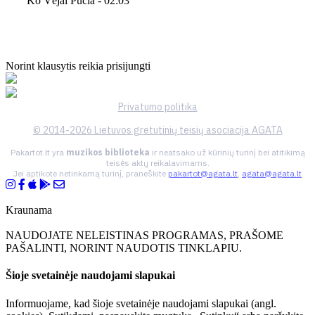
Ko Vėjai Pučia - 02:03
Norint klausytis reikia prisijungti
Privatumo politika
© 2014-2026 Lietuvos gretutinių teisių asociacija AGATA
Pakartot.lt yra
muzikos biblioteka
ir neatsako už kūrinių turinį bei atitikimą
teisės aktų reikalavimams.
Jei aptikote netinkamą turinį, praneškite
pakartot@agata.lt
,
agata@agata.lt
Kraunama
NAUDOJATE NELEISTINAS PROGRAMAS, PRAŠOME
PAŠALINTI, NORINT NAUDOTIS TINKLAPIU.
Šioje svetainėje naudojami slapukai
Informuojame, kad šioje svetainėje naudojami slapukai (angl.