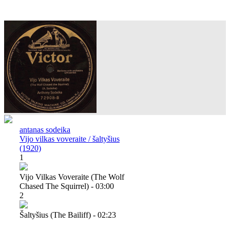
antanas sodeika
Vijo vilkas voveraite / šaltyšius
(1920)
1
Vijo Vilkas Voveraite (the Wolf
Chased The Squirrel) - 03:00
2
Šaltyšius (the Bailiff) - 02:23