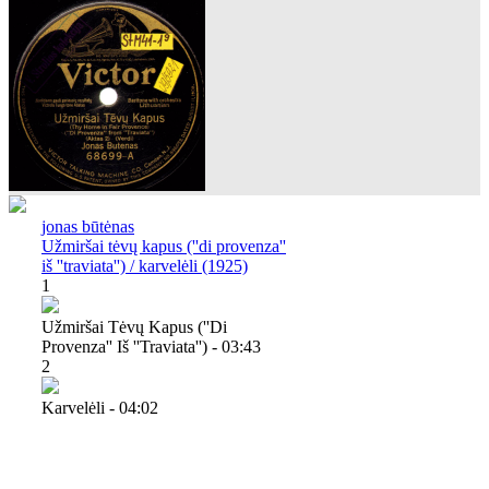
jonas būtėnas
Užmiršai tėvų kapus (''di provenza''
iš ''traviata'') / karvelėli (1925)
1
Užmiršai Tėvų Kapus (''di
Provenza'' Iš ''traviata'') - 03:43
2
Karvelėli - 04:02