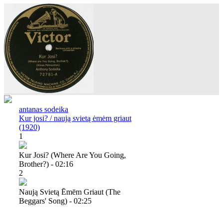
antanas sodeika
Kur josi? / naują svietą ėmėm griaut
(1920)
1
Kur Josi? (where Are You Going,
Brother?) - 02:16
2
Naują Svietą Ēmēm Griaut (the
Beggars' Song) - 02:25