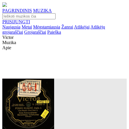
PAGRINDINIS
MUZIKA
PRISIJUNGTI
Naujausia
Metai
Mėgstamiausia
Žanrai
Atlikėjai
Atlikėjų
grojaraščiai
Grojaraščiai
Paieška
Victor
Muzika
Apie