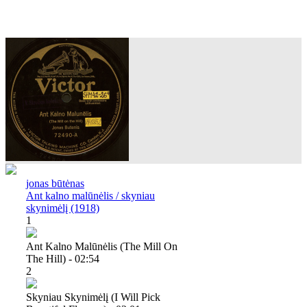
jonas būtėnas
Ant kalno malūnėlis / skyniau
skynimėlį (1918)
1
Ant Kalno Malūnėlis (the Mill On
The Hill) - 02:54
2
Skyniau Skynimėlį (i Will Pick