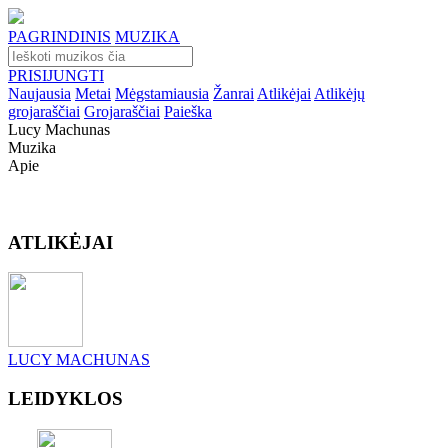
PAGRINDINIS
MUZIKA
PRISIJUNGTI
Naujausia
Metai
Mėgstamiausia
Žanrai
Atlikėjai
Atlikėjų
grojaraščiai
Grojaraščiai
Paieška
Lucy Machunas
Muzika
Apie
ATLIKĖJAI
LUCY MACHUNAS
LEIDYKLOS