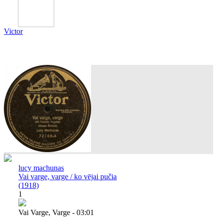
Victor
lucy machunas
Vai varge, varge / ko vējai pučia
(1918)
1
Vai Varge, Varge - 03:01