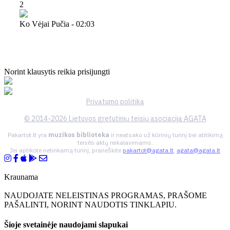
2
Ko Vėjai Pučia - 02:03
Norint klausytis reikia prisijungti
Privatumo politika
© 2014-2026 Lietuvos gretutinių teisių asociacija AGATA
Pakartot.lt yra
muzikos biblioteka
ir neatsako už kūrinių turinį bei atitikimą
teisės aktų reikalavimams.
Jei aptikote netinkamą turinį, praneškite
pakartot@agata.lt
,
agata@agata.lt
Kraunama
NAUDOJATE NELEISTINAS PROGRAMAS, PRAŠOME
PAŠALINTI, NORINT NAUDOTIS TINKLAPIU.
Šioje svetainėje naudojami slapukai