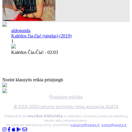
aldegunda
Kalėdos čia-čia! (singlas) (2019)
1
Kalėdos Čia-Čia! - 02:03
Norint klausytis reikia prisijungti
Privatumo politika
© 2014-2026 Lietuvos gretutinių teisių asociacija AGATA
Pakartot.lt yra
muzikos biblioteka
ir neatsako už kūrinių turinį bei atitikimą
teisės aktų reikalavimams.
Jei aptikote netinkamą turinį, praneškite
pakartot@agata.lt
,
agata@agata.lt