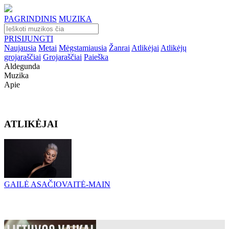
PAGRINDINIS
MUZIKA
PRISIJUNGTI
Naujausia
Metai
Mėgstamiausia
Žanrai
Atlikėjai
Atlikėjų
grojaraščiai
Grojaraščiai
Paieška
Aldegunda
Muzika
Apie
ATLIKĖJAI
GAILĖ ASAČIOVAITĖ-MAIN