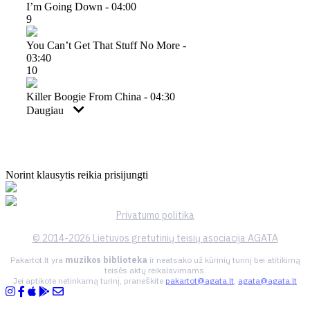
I’m Going Down - 04:00
9
You Can’t Get That Stuff No More -
03:40
10
Killer Boogie From China - 04:30
Daugiau
Norint klausytis reikia prisijungti
Privatumo politika
© 2014-2026 Lietuvos gretutinių teisių asociacija AGATA
Pakartot.lt yra
muzikos biblioteka
ir neatsako už kūrinių turinį bei atitikimą
teisės aktų reikalavimams.
Jei aptikote netinkamą turinį, praneškite
pakartot@agata.lt
,
agata@agata.lt