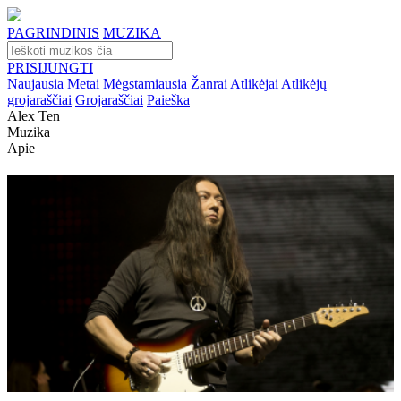
PAGRINDINIS
MUZIKA
PRISIJUNGTI
Naujausia
Metai
Mėgstamiausia
Žanrai
Atlikėjai
Atlikėjų
grojaraščiai
Grojaraščiai
Paieška
Alex Ten
Muzika
Apie