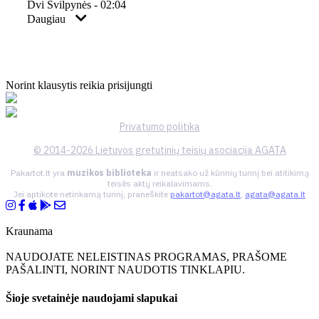
Dvi Švilpynės - 02:04
Daugiau
Norint klausytis reikia prisijungti
Privatumo politika
© 2014-2026 Lietuvos gretutinių teisių asociacija AGATA
Pakartot.lt yra
muzikos biblioteka
ir neatsako už kūrinių turinį bei atitikimą
teisės aktų reikalavimams.
Jei aptikote netinkamą turinį, praneškite
pakartot@agata.lt
,
agata@agata.lt
Kraunama
NAUDOJATE NELEISTINAS PROGRAMAS, PRAŠOME
PAŠALINTI, NORINT NAUDOTIS TINKLAPIU.
Šioje svetainėje naudojami slapukai