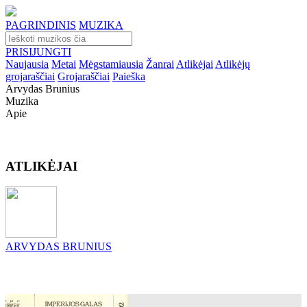
PAGRINDINIS
MUZIKA
PRISIJUNGTI
Naujausia
Metai
Mėgstamiausia
Žanrai
Atlikėjai
Atlikėjų
grojaraščiai
Grojaraščiai
Paieška
Arvydas Brunius
Muzika
Apie
ATLIKĖJAI
ARVYDAS BRUNIUS