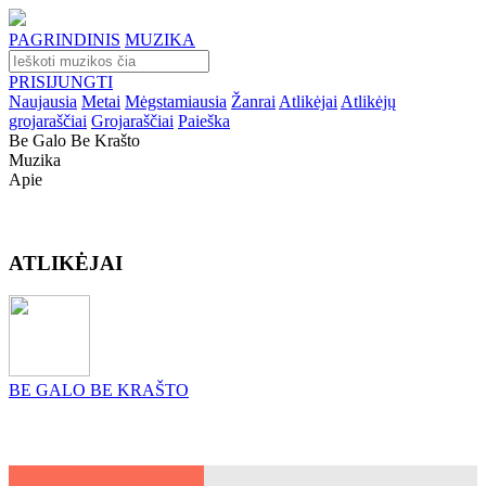
PAGRINDINIS
MUZIKA
PRISIJUNGTI
Naujausia
Metai
Mėgstamiausia
Žanrai
Atlikėjai
Atlikėjų
grojaraščiai
Grojaraščiai
Paieška
Be Galo Be Krašto
Muzika
Apie
ATLIKĖJAI
BE GALO BE KRAŠTO