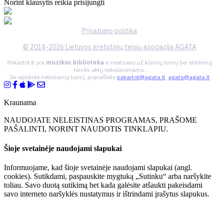
Norint klausytis reikia prisijungti
Privatumo politika
© 2014-2026 Lietuvos gretutinių teisių asociacija AGATA
Pakartot.lt yra
muzikos biblioteka
ir neatsako už kūrinių turinį bei atitikimą
teisės aktų reikalavimams.
Jei aptikote netinkamą turinį, praneškite
pakartot@agata.lt
,
agata@agata.lt
Kraunama
NAUDOJATE NELEISTINAS PROGRAMAS, PRAŠOME
PAŠALINTI, NORINT NAUDOTIS TINKLAPIU.
Šioje svetainėje naudojami slapukai
Informuojame, kad šioje svetainėje naudojami slapukai (angl.
cookies). Sutikdami, paspauskite mygtuką „Sutinku“ arba naršykite
toliau. Savo duotą sutikimą bet kada galėsite atšaukti pakeisdami
savo interneto naršyklės nustatymus ir ištrindami įrašytus slapukus.