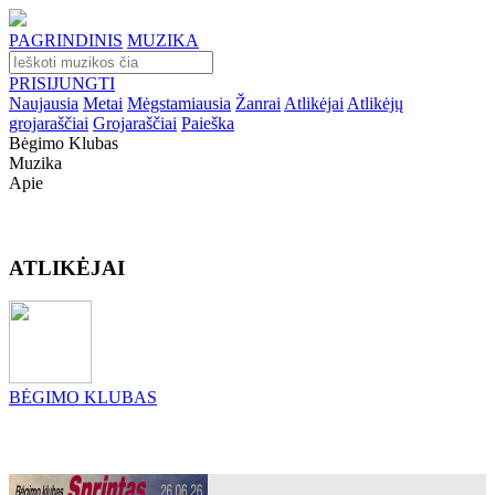
PAGRINDINIS
MUZIKA
PRISIJUNGTI
Naujausia
Metai
Mėgstamiausia
Žanrai
Atlikėjai
Atlikėjų
grojaraščiai
Grojaraščiai
Paieška
Bėgimo Klubas
Muzika
Apie
ATLIKĖJAI
BĖGIMO KLUBAS