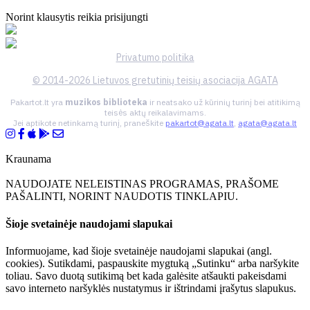
Norint klausytis reikia prisijungti
Privatumo politika
© 2014-2026 Lietuvos gretutinių teisių asociacija AGATA
Pakartot.lt yra
muzikos biblioteka
ir neatsako už kūrinių turinį bei atitikimą
teisės aktų reikalavimams.
Jei aptikote netinkamą turinį, praneškite
pakartot@agata.lt
,
agata@agata.lt
Kraunama
NAUDOJATE NELEISTINAS PROGRAMAS, PRAŠOME
PAŠALINTI, NORINT NAUDOTIS TINKLAPIU.
Šioje svetainėje naudojami slapukai
Informuojame, kad šioje svetainėje naudojami slapukai (angl.
cookies). Sutikdami, paspauskite mygtuką „Sutinku“ arba naršykite
toliau. Savo duotą sutikimą bet kada galėsite atšaukti pakeisdami
savo interneto naršyklės nustatymus ir ištrindami įrašytus slapukus.