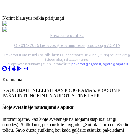
Norint klausytis reikia prisijungti
Privatumo politika
© 2014-2026 Lietuvos gretutinių teisių asociacija AGATA
Pakartot.lt yra
muzikos biblioteka
ir neatsako už kūrinių turinį bei atitikimą
teisės aktų reikalavimams.
Jei aptikote netinkamą turinį, praneškite
pakartot@agata.lt
,
agata@agata.lt
Kraunama
NAUDOJATE NELEISTINAS PROGRAMAS, PRAŠOME
PAŠALINTI, NORINT NAUDOTIS TINKLAPIU.
Šioje svetainėje naudojami slapukai
Informuojame, kad šioje svetainėje naudojami slapukai (angl.
cookies). Sutikdami, paspauskite mygtuką „Sutinku“ arba naršykite
toliau. Savo duotą sutikimą bet kada galėsite atšaukti pakeisdami