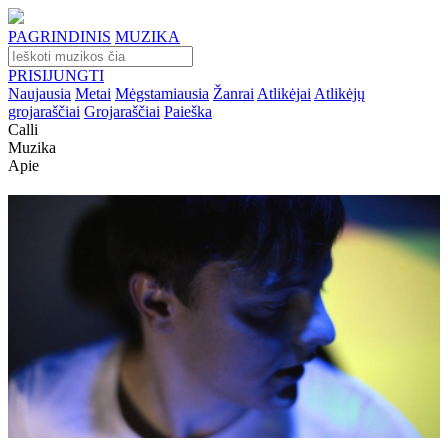
PAGRINDINIS
MUZIKA
PRISIJUNGTI
Naujausia
Metai
Mėgstamiausia
Žanrai
Atlikėjai
Atlikėjų
grojaraščiai
Grojaraščiai
Paieška
Calli
Muzika
Apie