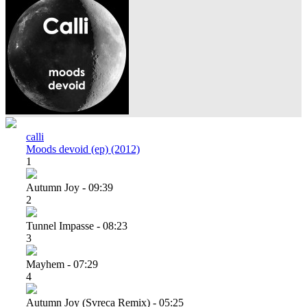
calli
Moods devoid (ep) (2012)
1
Autumn Joy - 09:39
2
Tunnel Impasse - 08:23
3
Mayhem - 07:29
4
Autumn Joy (svreca Remix) - 05:25