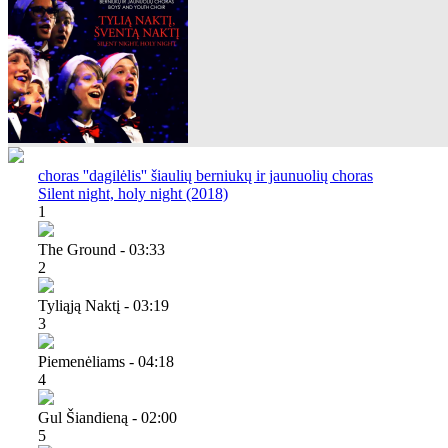
choras ''dagilėlis'' šiaulių berniukų ir jaunuolių choras
Silent night, holy night (2018)
1
The Ground - 03:33
2
Tyliąją Naktį - 03:19
3
Piemenėliams - 04:18
4
Gul Šiandieną - 02:00
5