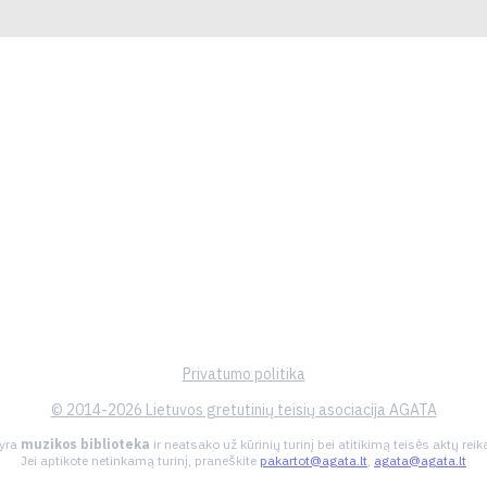
Privatumo politika
© 2014-2026 Lietuvos gretutinių teisių asociacija AGATA
 yra
muzikos biblioteka
ir neatsako už kūrinių turinį bei atitikimą teisės aktų re
Jei aptikote netinkamą turinį, praneškite
pakartot@agata.lt
,
agata@agata.lt