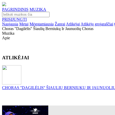
PAGRINDINIS
MUZIKA
PRISIJUNGTI
Naujausia
Metai
Mėgstamiausia
Žanrai
Atlikėjai
Atlikėjų grojaraščiai
Choras ''dagilėlis'' Šiaulių Berniukų Ir Jaunuolių Choras
Muzika
Apie
ATLIKĖJAI
CHORAS ''DAGILĖLIS'' ŠIAULIŲ BERNIUKŲ IR JAUNUOL