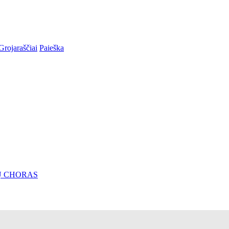
Grojaraščiai
Paieška
IŲ CHORAS