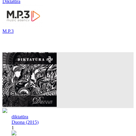
Diktatūra
M.P.3
diktatūra
Duona (2015)
1