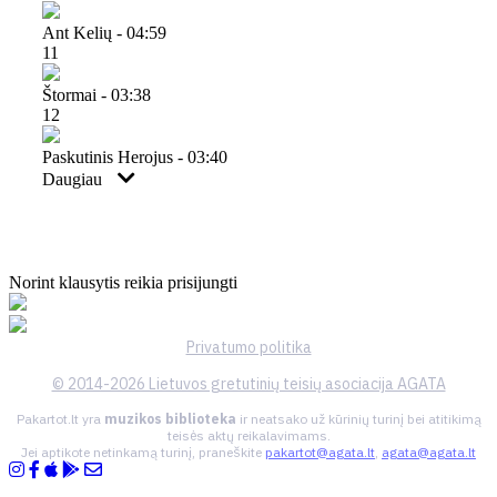
Ant Kelių - 04:59
11
Štormai - 03:38
12
Paskutinis Herojus - 03:40
Daugiau
Norint klausytis reikia prisijungti
Privatumo politika
© 2014-2026 Lietuvos gretutinių teisių asociacija AGATA
Pakartot.lt yra
muzikos biblioteka
ir neatsako už kūrinių turinį bei atitikimą
teisės aktų reikalavimams.
Jei aptikote netinkamą turinį, praneškite
pakartot@agata.lt
,
agata@agata.lt