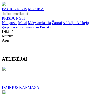
PAGRINDINIS
MUZIKA
PRISIJUNGTI
Naujausia
Metai
Mėgstamiausia
Žanrai
Atlikėjai
Atlikėjų
grojaraščiai
Grojaraščiai
Paieška
Diktatūra
Muzika
Apie
ATLIKĖJAI
DAINIUS KARMAZA