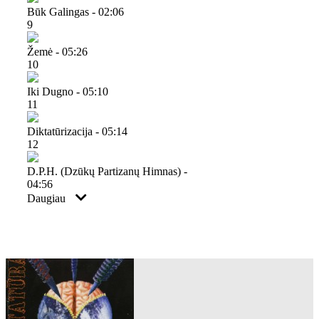
Būk Galingas - 02:06
9
Žemė - 05:26
10
Iki Dugno - 05:10
11
Diktatūrizacija - 05:14
12
D.p.h. (dzūkų Partizanų Himnas) -
04:56
Daugiau