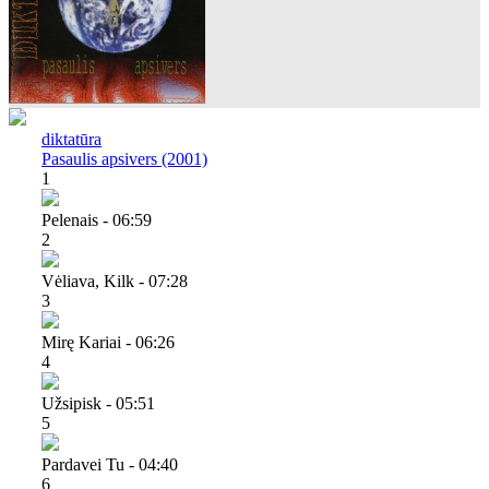
diktatūra
Pasaulis apsivers (2001)
1
Pelenais - 06:59
2
Vėliava, Kilk - 07:28
3
Mirę Kariai - 06:26
4
Užsipisk - 05:51
5
Pardavei Tu - 04:40
6