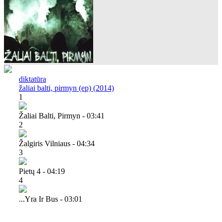
diktatūra
žaliai balti, pirmyn (ep) (2014)
1
Žaliai Balti, Pirmyn - 03:41
2
Žalgiris Vilniaus - 04:34
3
Pietų 4 - 04:19
4
...yra Ir Bus - 03:01