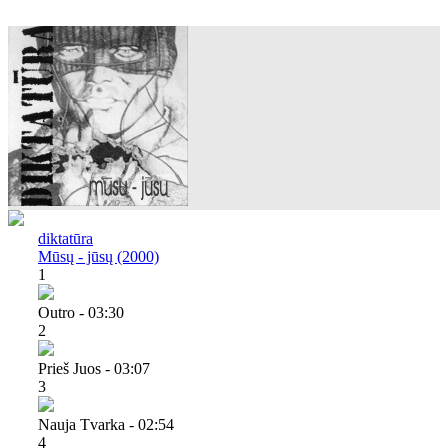
diktatūra
Mūsų - jūsų (2000)
1
Outro - 03:30
2
Prieš Juos - 03:07
3
Nauja Tvarka - 02:54
4