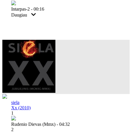
Intarpas-2 - 00:16
Daugiau
siela
Xx (2010)
1
Rudenio Dievas (mmx) - 04:32
2