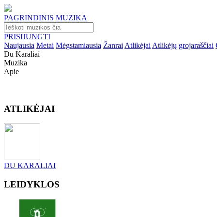
PAGRINDINIS
MUZIKA
PRISIJUNGTI
Naujausia
Metai
Mėgstamiausia
Žanrai
Atlikėjai
Atlikėjų grojaraščiai
Du Karaliai
Muzika
Apie
ATLIKĖJAI
DU KARALIAI
LEIDYKLOS