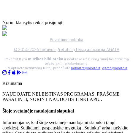
Norint klausytis reikia prisijungti
Privatumo politika
© 2014-2026 Lietuvos gretutinių teisių asociacija AGATA
Pakartot.lt yra
muzikos biblioteka
ir neatsako už kūrinių turinį bei atitikimą
teisės aktų reikalavimams.
Jei aptikote netinkamą turinį, praneškite
pakartot@agata.lt
,
agata@agata.lt
Kraunama
NAUDOJATE NELEISTINAS PROGRAMAS, PRAŠOME
PAŠALINTI, NORINT NAUDOTIS TINKLAPIU.
Šioje svetainėje naudojami slapukai
Informuojame, kad šioje svetainėje naudojami slapukai (angl.
cookies). Sutikdami, paspauskite mygtuką „Sutinku“ arba naršykite