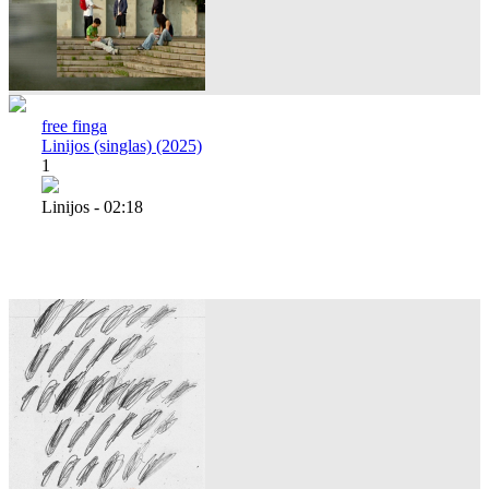
free finga
Linijos (singlas) (2025)
1
Linijos - 02:18