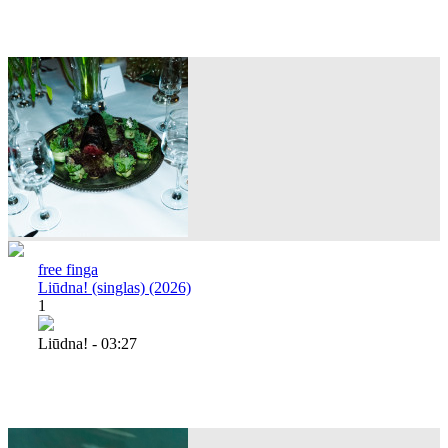
free finga
Liūdna! (singlas) (2026)
1
Liūdna! - 03:27