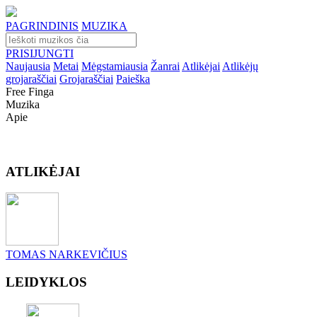
PAGRINDINIS
MUZIKA
PRISIJUNGTI
Naujausia
Metai
Mėgstamiausia
Žanrai
Atlikėjai
Atlikėjų
grojaraščiai
Grojaraščiai
Paieška
Free Finga
Muzika
Apie
ATLIKĖJAI
TOMAS NARKEVIČIUS
LEIDYKLOS