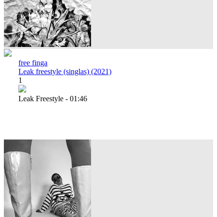
free finga
Leak freestyle (singlas) (2021)
1
Leak Freestyle - 01:46