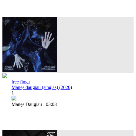
free finga
Manęs daugiau (singlas) (2020)
1
Manęs Daugiau - 03:08