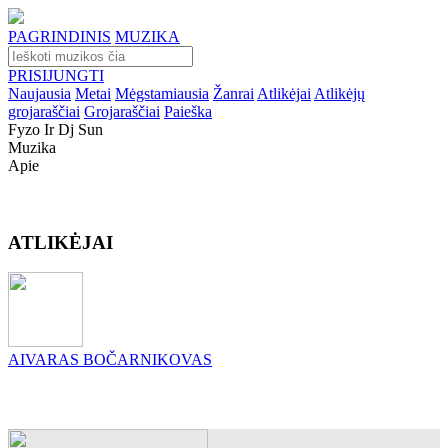
PAGRINDINIS
MUZIKA
PRISIJUNGTI
Naujausia
Metai
Mėgstamiausia
Žanrai
Atlikėjai
Atlikėjų
grojaraščiai
Grojaraščiai
Paieška
Fyzo Ir Dj Sun
Muzika
Apie
ATLIKĖJAI
AIVARAS BOČARNIKOVAS