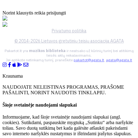
Norint klausytis reikia prisijungti
Privatumo politika
© 2014-2026 Lietuvos gretutinių teisių asociacija AGATA
Pakartot.lt yra
muzikos biblioteka
ir neatsako už kūrinių turinį bei atitikimą
teisės aktų reikalavimams.
Jei aptikote netinkamą turinį, praneškite
pakartot@agata.lt
,
agata@agata.lt
Kraunama
NAUDOJATE NELEISTINAS PROGRAMAS, PRAŠOME
PAŠALINTI, NORINT NAUDOTIS TINKLAPIU.
Šioje svetainėje naudojami slapukai
Informuojame, kad šioje svetainėje naudojami slapukai (angl.
cookies). Sutikdami, paspauskite mygtuką „Sutinku“ arba naršykite
toliau. Savo duotą sutikimą bet kada galėsite atšaukti pakeisdami
savo interneto naršyklės nustatymus ir ištrindami įrašytus slapukus.