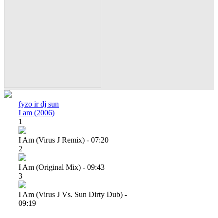
fyzo ir dj sun
I am (2006)
1
I Am (virus J Remix) - 07:20
2
I Am (original Mix) - 09:43
3
I Am (virus J Vs. Sun Dirty Dub) -
09:19