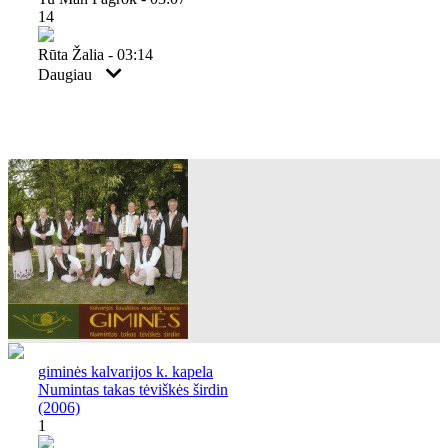
14
Rūta Žalia - 03:14
Daugiau
giminės kalvarijos k. kapela
Numintas takas tėviškės širdin
(2006)
1