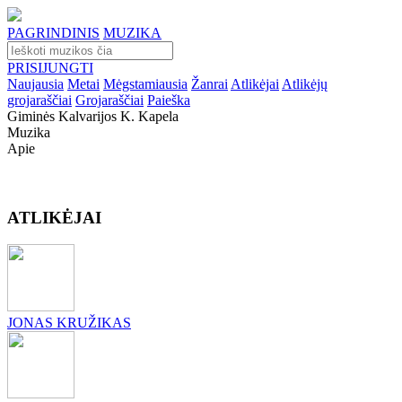
PAGRINDINIS
MUZIKA
PRISIJUNGTI
Naujausia
Metai
Mėgstamiausia
Žanrai
Atlikėjai
Atlikėjų
grojaraščiai
Grojaraščiai
Paieška
Giminės Kalvarijos K. Kapela
Muzika
Apie
ATLIKĖJAI
JONAS KRUŽIKAS