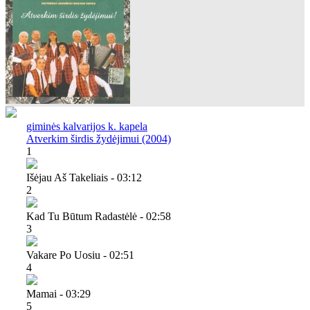
giminės kalvarijos k. kapela
Atverkim širdis žydėjimui (2004)
1
Išėjau Aš Takeliais - 03:12
2
Kad Tu Būtum Radastėlė - 02:58
3
Vakare Po Uosiu - 02:51
4
Mamai - 03:29
5