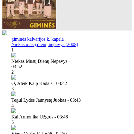
giminės kalvarijos k. kapela
Niekas mūsų dienų nepavys (2008)
1
Niekas Mūsų Dienų Nepavys -
03:52
2
O, Ateik Kaip Kadais - 03:42
3
Tegul Lydės Jaunystę Juokas - 03:43
4
Kai Armonika Užgros - 03:46
5
Vieną Gražų Vakarėlį - 02:50