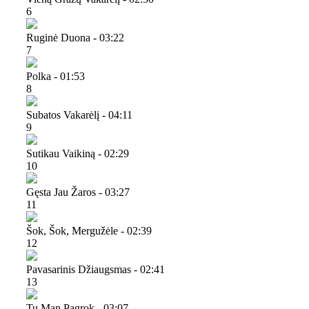
6
Ruginė Duona - 03:22
7
Polka - 01:53
8
Subatos Vakarėlį - 04:11
9
Sutikau Vaikiną - 02:29
10
Gęsta Jau Žaros - 03:27
11
Šok, Šok, Mergužėle - 02:39
12
Pavasarinis Džiaugsmas - 02:41
13
Tu Man Pagrok - 03:07