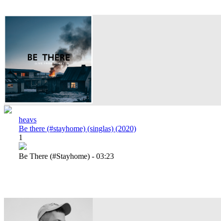
heavs
Be there (#stayhome) (singlas) (2020)
1
Be There (#stayhome) - 03:23