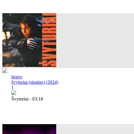
heavs
švyturiai (singlas) (2024)
1
Švyturiai - 03:18