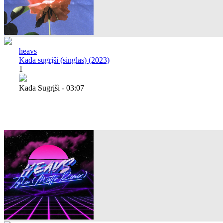
heavs
Kada sugrįši (singlas) (2023)
1
Kada Sugrįši - 03:07