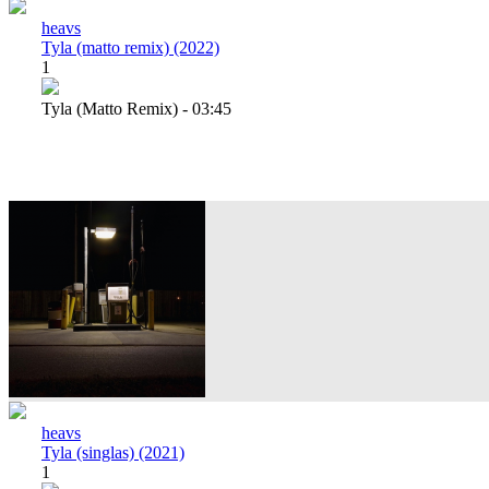
heavs
Tyla (matto remix) (2022)
1
Tyla (matto Remix) - 03:45
heavs
Tyla (singlas) (2021)
1