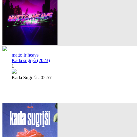
matto ir heavs
Kada sugrįši (2023)
1
Kada Sugrįši - 02:57