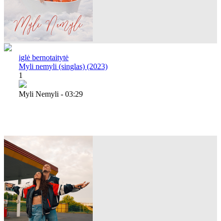
iglė bernotaitytė
Myli nemyli (singlas) (2023)
1
Myli Nemyli - 03:29