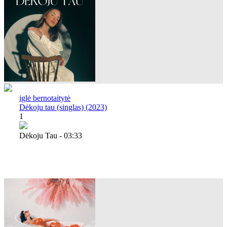
iglė bernotaitytė
Dėkoju tau (singlas) (2023)
1
Dėkoju Tau - 03:33