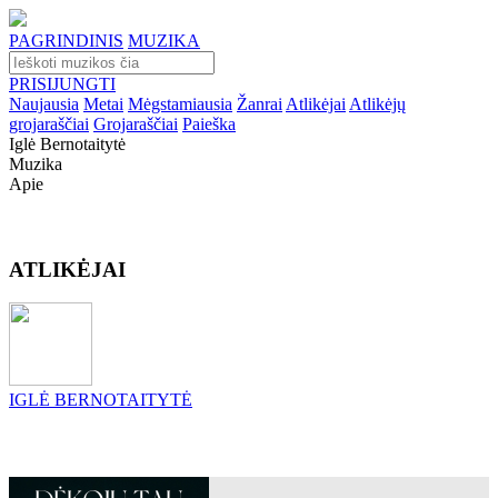
PAGRINDINIS
MUZIKA
PRISIJUNGTI
Naujausia
Metai
Mėgstamiausia
Žanrai
Atlikėjai
Atlikėjų
grojaraščiai
Grojaraščiai
Paieška
Iglė Bernotaitytė
Muzika
Apie
ATLIKĖJAI
IGLĖ BERNOTAITYTĖ