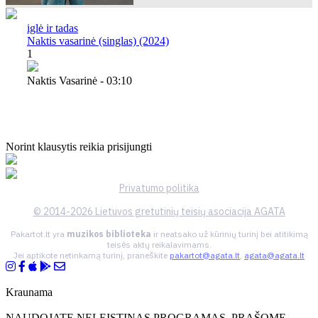
iglė ir tadas
Naktis vasarinė (singlas) (2024)
1
Naktis Vasarinė - 03:10
Norint klausytis reikia prisijungti
Privatumo politika
© 2014-2026 Lietuvos gretutinių teisių asociacija AGATA
Pakartot.lt yra
muzikos biblioteka
ir neatsako už kūrinių turinį bei atitikimą
teisės aktų reikalavimams.
Jei aptikote netinkamą turinį, praneškite
pakartot@agata.lt
,
agata@agata.lt
Kraunama
NAUDOJATE NELEISTINAS PROGRAMAS, PRAŠOME