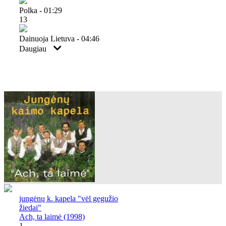
Polka - 01:29
13
Dainuoja Lietuva - 04:46
Daugiau
jungėnų k. kapela "vėl gegužio
žiedai"
Ach, ta laimė (1998)
1