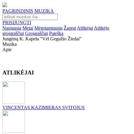
PAGRINDINIS
MUZIKA
PRISIJUNGTI
Naujausia
Metai
Mėgstamiausia
Žanrai
Atlikėjai
Atlikėjų
grojaraščiai
Grojaraščiai
Paieška
Jungėnų K. Kapela "vėl Gegužio Žiedai"
Muzika
Apie
ATLIKĖJAI
VINCENTAS KAZIMIERAS SVITOJUS