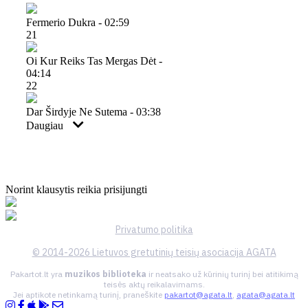
Fermerio Dukra - 02:59
21
Oi Kur Reiks Tas Mergas Dėt -
04:14
22
Dar Širdyje Ne Sutema - 03:38
Daugiau
Norint klausytis reikia prisijungti
Privatumo politika
© 2014-2026 Lietuvos gretutinių teisių asociacija AGATA
Pakartot.lt yra
muzikos biblioteka
ir neatsako už kūrinių turinį bei atitikimą
teisės aktų reikalavimams.
Jei aptikote netinkamą turinį, praneškite
pakartot@agata.lt
,
agata@agata.lt