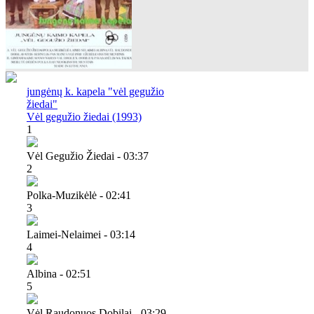
jungėnų k. kapela "vėl gegužio
žiedai"
Vėl gegužio žiedai (1993)
1
Vėl Gegužio Žiedai - 03:37
2
Polka-Muzikėlė - 02:41
3
Laimei-Nelaimei - 03:14
4
Albina - 02:51
5
Vėl Raudonuos Dobilai - 03:29