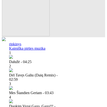
rinkinys
Kaimiška pirties muzika
1
Dalužė - 04:25
2
Dėl Tavęs Galiu (daiq Remix) -
02:59
3
Mes Šiandien Geriam - 03:43
4
Duokim Vyrai Gazo, Gazo!!! -