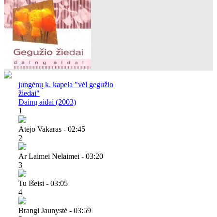
jungėnų k. kapela "vėl gegužio
žiedai"
Dainų aidai (2003)
1
Atėjo Vakaras - 02:45
2
Ar Laimei Nelaimei - 03:20
3
Tu Išeisi - 03:05
4
Brangi Jaunystė - 03:59