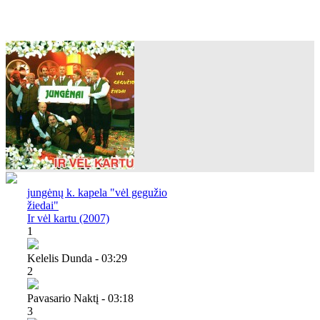
jungėnų k. kapela "vėl gegužio
žiedai"
Ir vėl kartu (2007)
1
Kelelis Dunda - 03:29
2
Pavasario Naktį - 03:18
3