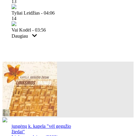
13
Tyliai Leidžias - 04:06
14
Vai Kodėl - 03:56
Daugiau
jungėnų k. kapela "vėl gegužio
žiedai"