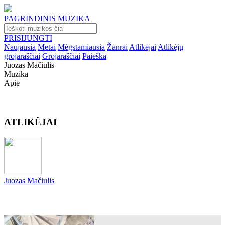
PAGRINDINIS
MUZIKA
PRISIJUNGTI
Naujausia
Metai
Mėgstamiausia
Žanrai
Atlikėjai
Atlikėjų
grojaraščiai
Grojaraščiai
Paieška
Juozas Mačiulis
Muzika
Apie
ATLIKĖJAI
Juozas Mačiulis