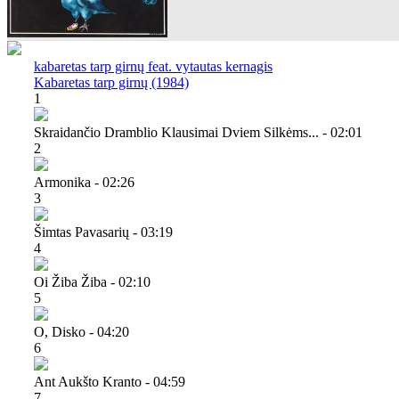
kabaretas tarp girnų feat. vytautas kernagis
Kabaretas tarp girnų (1984)
1
Skraidančio Dramblio Klausimai Dviem Silkėms... - 02:01
2
Armonika - 02:26
3
Šimtas Pavasarių - 03:19
4
Oi Žiba Žiba - 02:10
5
O, Disko - 04:20
6
Ant Aukšto Kranto - 04:59
7