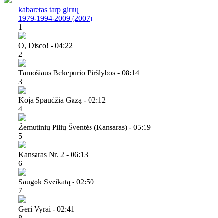
kabaretas tarp girnų
1979-1994-2009 (2007)
1
O, Disco! - 04:22
2
Tamošiaus Bekepurio Piršlybos - 08:14
3
Koja Spaudžia Gazą - 02:12
4
Žemutinių Pilių Šventės (kansaras) - 05:19
5
Kansaras Nr. 2 - 06:13
6
Saugok Sveikatą - 02:50
7
Geri Vyrai - 02:41
8