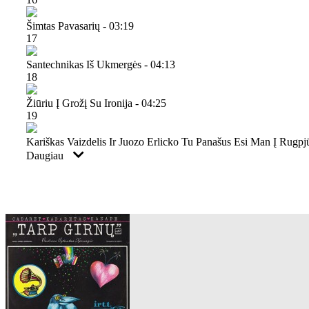
Šimtas Pavasarių - 03:19
17
Santechnikas Iš Ukmergės - 04:13
18
Žiūriu Į Grožį Su Ironija - 04:25
19
Kariškas Vaizdelis Ir Juozo Erlicko Tu Panašus Esi Man Į Rugpjū
Daugiau