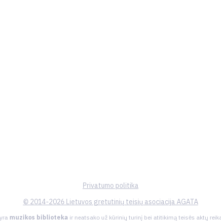
Privatumo politika
© 2014-2026 Lietuvos gretutinių teisių asociacija AGATA
 yra
muzikos biblioteka
ir neatsako už kūrinių turinį bei atitikimą teisės aktų re